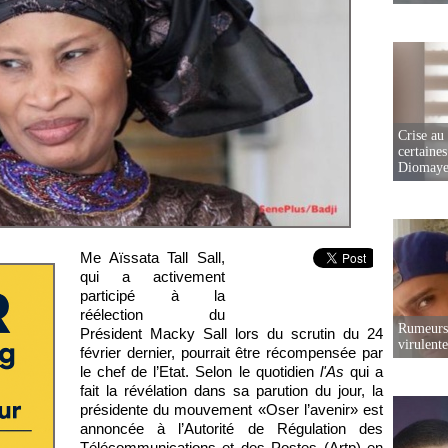
Crise au
certaines
Diomaye
Me Aïssata Tall Sall,
qui a activement
participé à la
réélection du
Rumeurs 
Président Macky Sall lors du scrutin du 24
virulent
février dernier, pourrait être récompensée par
le chef de l’Etat. Selon le quotidien
l'As
qui a
fait la révélation dans sa parution du jour, la
présidente du mouvement «Oser l’avenir» est
annoncée à l’Autorité de Régulation des
Télécommunications et des Postes (Artp) en