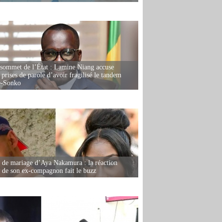
 sommet de l’État : Lamine Niang accuse
 prises de parole d’avoir fragilisé le tandem
-Sonko
de mariage d’Aya Nakamura : la réaction
e de son ex-compagnon fait le buzz