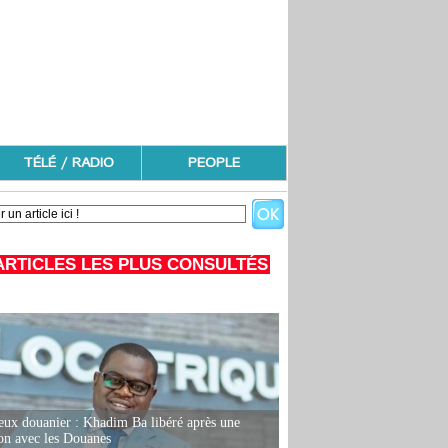
TÉLÉ / RADIO
PEOPLE
ARTICLES LES PLUS CONSULTÉS
eux douanier : Khadim Ba libéré après une
ion avec les Douanes