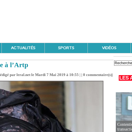
ACTUALITÉS
SPORTS
VIDÉOS
e à l’Artp
édigé par leral.net le Mardi 7 Mai 2019 à 10:55 | |
0
commentaire(s)|
LES 
Contenti
transact