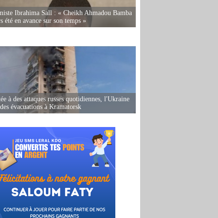
miste Ibrahima Sall : « Cheikh Ahmadou Bamba
rs été en avance sur son temps »
ée à des attaques russes quotidiennes, l'Ukraine
des évacuations à Kramatorsk