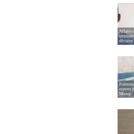
Affaire d
terminée
décisive
Polémiqu
experts d
Mboup