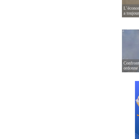
L’écono
a toujou
Confront
ordonne 