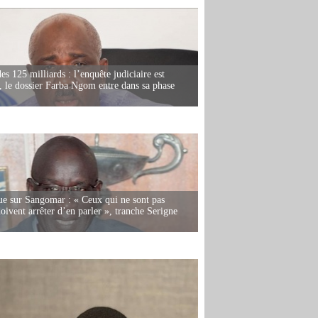
es 125 milliards : l’enquête judiciaire est
, le dossier Farba Ngom entre dans sa phase
e sur Sangomar : « Ceux qui ne sont pas
oivent arrêter d’en parler », tranche Serigne