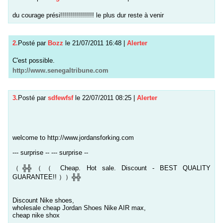
du courage prési!!!!!!!!!!!!!!!!! le plus dur reste à venir
2.
Posté par
Bozz
le 21/07/2011 16:48
|
Alerter
C'est possible.
http://www.senegaltribune.com
3.
Posté par
sdfewfsf
le 22/07/2011 08:25
|
Alerter
welcome to http://www.jordansforking.com
--- surprise -- --- surprise --
（╬╬（（ Cheap. Hot sale. Discount - BEST QUALITY
GUARANTEE!! ））╬╬
Discount Nike shoes,
wholesale cheap Jordan Shoes Nike AIR max,
cheap nike shox