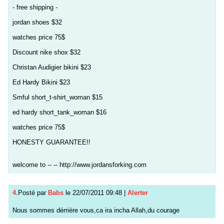
- free shipping -
jordan shoes $32
watches price 75$
Discount nike shox $32
Christan Audigier bikini $23
Ed Hardy Bikini $23
Smful short_t-shirt_woman $15
ed hardy short_tank_woman $16
watches price 75$
HONESTY GUARANTEE!!
welcome to -- -- http://www.jordansforking.com
4.
Posté par
Babs
le 22/07/2011 09:48
|
Alerter
Nous sommes dérrière vous,ca ira incha Allah,du courage