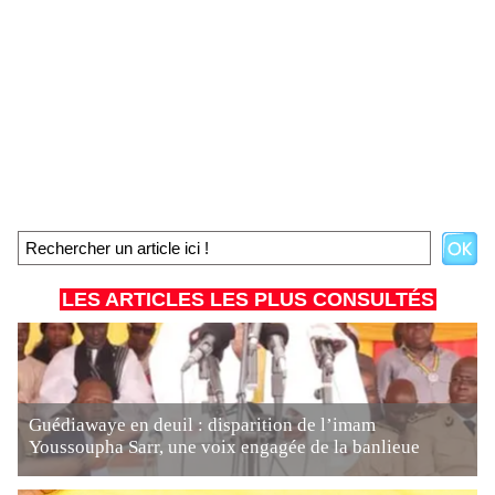
LES ARTICLES LES PLUS CONSULTÉS
Guédiawaye en deuil : disparition de l’imam
Youssoupha Sarr, une voix engagée de la banlieue