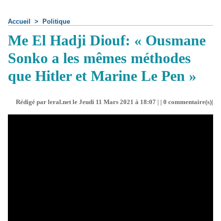
Accueil
>
Politique
Me El Hadji Diouf: « Ousmane
Sonko a les mêmes méthodes
que Hitler et Marine Le Pen »
Rédigé par leral.net le Jeudi 11 Mars 2021 à 18:07 | |
0
commentaire(s)|