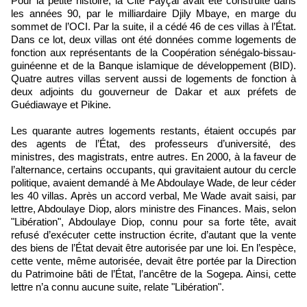
Pour la petite histoire, la Cité Fayçal avait été construite dans
les années 90, par le milliardaire Djily Mbaye, en marge du
sommet de l’OCI. Par la suite, il a cédé 46 de ces villas à l’État.
Dans ce lot, deux villas ont été données comme logements de
fonction aux représentants de la Coopération sénégalo-bissau-
guinéenne et de la Banque islamique de développement (BID).
Quatre autres villas servent aussi de logements de fonction à
deux adjoints du gouverneur de Dakar et aux préfets de
Guédiawaye et Pikine.
Les quarante autres logements restants, étaient occupés par
des agents de l’État, des professeurs d’université, des
ministres, des magistrats, entre autres. En 2000, à la faveur de
l’alternance, certains occupants, qui gravitaient autour du cercle
politique, avaient demandé à Me Abdoulaye Wade, de leur céder
les 40 villas. Après un accord verbal, Me Wade avait saisi, par
lettre, Abdoulaye Diop, alors ministre des Finances. Mais, selon
"Libération", Abdoulaye Diop, connu pour sa forte tête, avait
refusé d’exécuter cette instruction écrite, d’autant que la vente
des biens de l’État devait être autorisée par une loi. En l’espèce,
cette vente, même autorisée, devait être portée par la Direction
du Patrimoine bâti de l’État, l’ancêtre de la Sogepa. Ainsi, cette
lettre n’a connu aucune suite, relate "Libération".