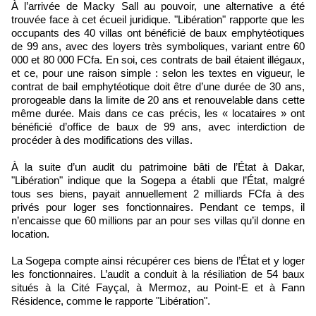
À l’arrivée de Macky Sall au pouvoir, une alternative a été
trouvée face à cet écueil juridique. "Libération" rapporte que les
occupants des 40 villas ont bénéficié de baux emphytéotiques
de 99 ans, avec des loyers très symboliques, variant entre 60
000 et 80 000 FCfa. En soi, ces contrats de bail étaient illégaux,
et ce, pour une raison simple : selon les textes en vigueur, le
contrat de bail emphytéotique doit être d’une durée de 30 ans,
prorogeable dans la limite de 20 ans et renouvelable dans cette
même durée. Mais dans ce cas précis, les « locataires » ont
bénéficié d’office de baux de 99 ans, avec interdiction de
procéder à des modifications des villas.
À la suite d’un audit du patrimoine bâti de l’État à Dakar,
"Libération" indique que la Sogepa a établi que l’État, malgré
tous ses biens, payait annuellement 2 milliards FCfa à des
privés pour loger ses fonctionnaires. Pendant ce temps, il
n’encaisse que 60 millions par an pour ses villas qu’il donne en
location.
La Sogepa compte ainsi récupérer ces biens de l’État et y loger
les fonctionnaires. L’audit a conduit à la résiliation de 54 baux
situés à la Cité Fayçal, à Mermoz, au Point-E et à Fann
Résidence, comme le rapporte "Libération".