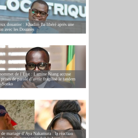
eux douanier : Khadim Ba libéré après une
ion avec les Douanes
 sommet de l’État : Lamine Niang accuse
 prises de parole d’avoir fragilisé le tandem
-Sonko
de mariage d’Aya Nakamura : la réaction