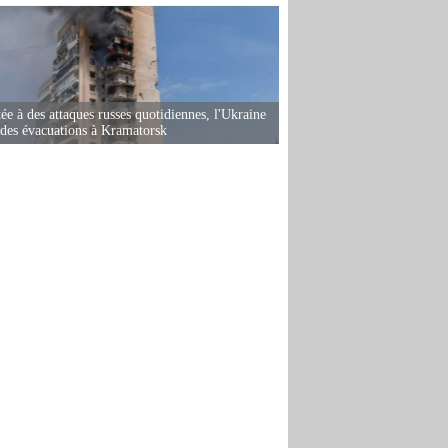
ée à des attaques russes quotidiennes, l'Ukraine
des évacuations à Kramatorsk