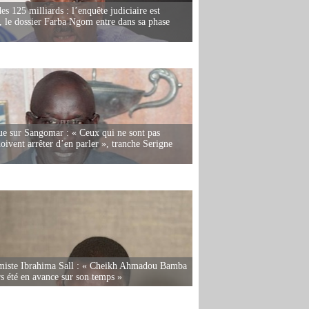
es 125 milliards : l’enquête judiciaire est
, le dossier Farba Ngom entre dans sa phase
e sur Sangomar : « Ceux qui ne sont pas
oivent arrêter d’en parler », tranche Serigne
miste Ibrahima Sall : « Cheikh Ahmadou Bamba
rs été en avance sur son temps »