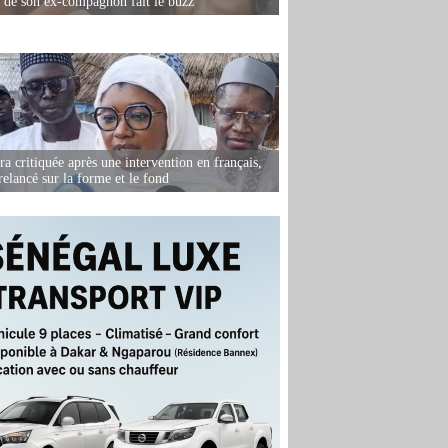
e de son ex-compagnon fait le buzz
 critiquée après une intervention en français,
relancé sur la forme et le fond