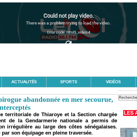
ACTUALITÉS
SPORTS
VIDÉOS
 pirogue abandonnée en mer secourue,
interceptés
LES 
 territoriale de Thiaroye et la Section chargée
ment de la Gendarmerie nationale a permis de
on irrégulière au large des côtes sénégalaises.
 par son équipage en pleine traversée.