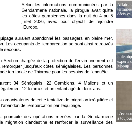
Selon les informations communiquées par la
Affaire d
terminée
Gendarmerie nationale, la pirogue avait quitté
décisive
les côtes gambiennes dans la nuit du 4 au 5
juillet 2026, avec pour objectif de rejoindre
l’Europe.
uipage auraient abandonné les passagers en pleine mer,
on. Les occupants de l’embarcation se sont ainsi retrouvés
 de secours.
Polémiqu
 la Section chargée de la protection de l’environnement est
experts d
 la remorquer jusqu’aux côtes sénégalaises. Les personnes
Mboup
ade territoriale de Thiaroye pour les besoins de l’enquête.
igurent 34 Sénégalais, 22 Gambiens, 4 Maliens et un
 également 12 femmes et un enfant âgé de deux ans.
s organisateurs de cette tentative de migration irrégulière et
l’abandon de l’embarcation par l’équipage.
L’écono
 la poursuite des opérations menées par la Gendarmerie
a toujou
de migration clandestine et renforcer la surveillance des