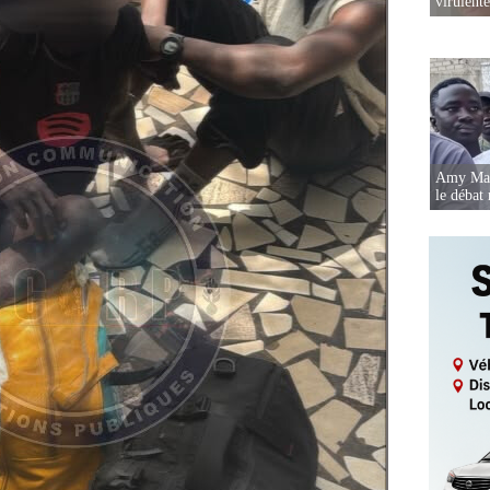
virulent
Amy Mara
le débat 