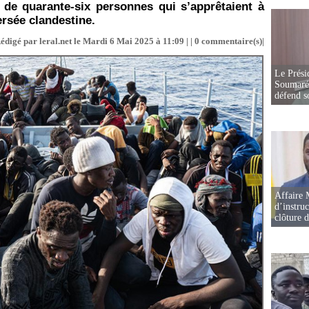
on de quarante-six personnes qui s’apprêtaient à
ersée clandestine.
édigé par leral.net le Mardi 6 Mai 2025 à 11:09 | |
0
commentaire(s)|
Le Prési
Soumaré 
défend s
Affaire 
d’instruc
clôture 