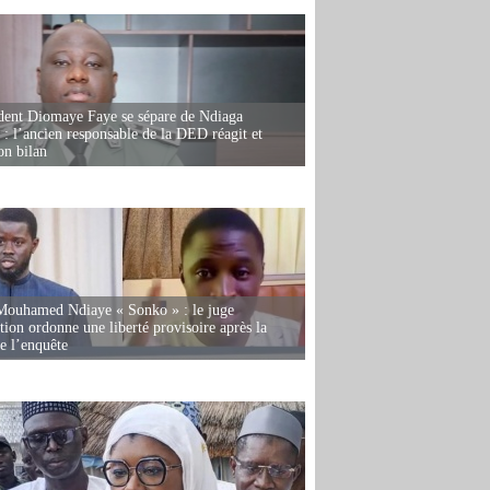
dent Diomaye Faye se sépare de Ndiaga
: l’ancien responsable de la DED réagit et
on bilan
Mouhamed Ndiaye « Sonko » : le juge
tion ordonne une liberté provisoire après la
de l’enquête