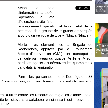
Amy Mara
Selon la note
le débat 
d’information partagée,
l’opération a été
déclenchée suite à un
renseignement opérationnel faisant état de la
présence d’un groupe de migrants embarqués
à bord d’un véhicule de type « Ndiaga Ndiaye ».
Alertés, les éléments de la Brigade de
Affaire 
Recherches, appuyés par le Groupement
rouvre l
Mobile d’Intervention (GMI), ont intercepté le
Ordinate
véhicule au niveau du quartier Artillerie. À son
bord, les agents ont découvert les quarante-six
candidats à l’émigration.
Parmi les personnes interpellées figurent 33
 Sierra-Léonais, dont une femme. Tous ont été mis à la
nt à lutter contre les réseaux de migration clandestine et
invite les citoyens à collaborer en signalant tout mouvement
 12 12.