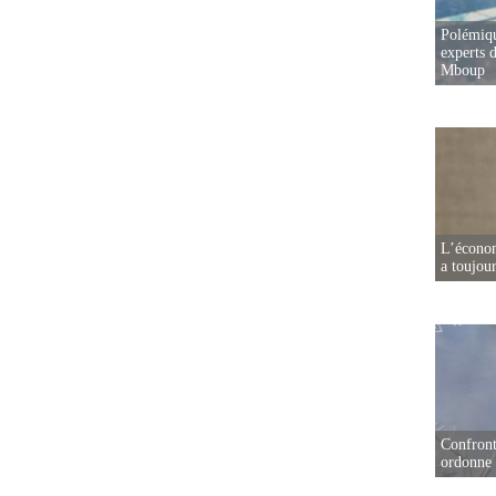
Polémiqu
experts d
Mboup
L’écono
a toujou
Confront
ordonne 