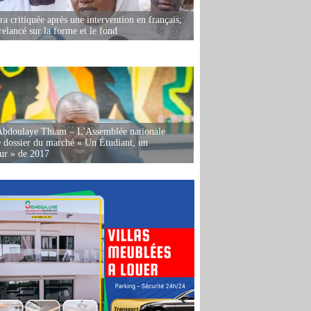
 critiquée après une intervention en français,
relancé sur la forme et le fond
Abdoulaye Thiam – L'Assemblée nationale
e dossier du marché « Un Étudiant, un
ur » de 2017