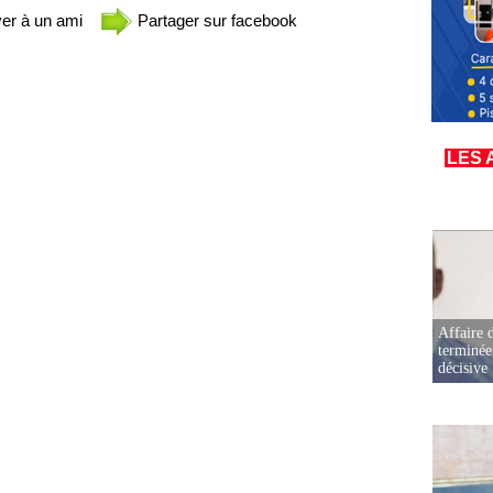
er à un ami
Partager sur facebook
LES 
Affaire d
terminée
décisive