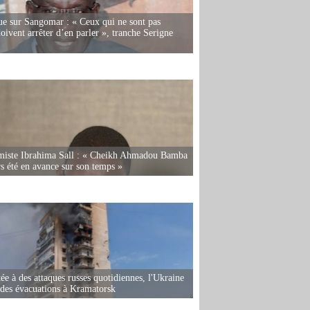
e sur Sangomar : « Ceux qui ne sont pas
oivent arrêter d’en parler », tranche Serigne
miste Ibrahima Sall : « Cheikh Ahmadou Bamba
rs été en avance sur son temps »
ée à des attaques russes quotidiennes, l'Ukraine
des évacuations à Kramatorsk