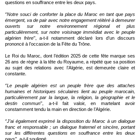
questions en souffrance entre les deux pays.
‘’
Notre souci de conforter la place du Maroc en tant que pays
émergent, va de pair avec notre engagement réitéré à demeurer
ouverts sur notre environnement régional et plus
particulièrement, sur notre voisinage immédiat avec le peuple
algérien frère
’’, a-t-il notamment déclaré lors d’un discours
prononcé à l’occasion de la Fête du Trône.
Le Roi du Maroc, dont l’édition 2025 de cette fête marque ses
26 ans de règne à la tête du Royaume, a répété que sa position
au sujet des relations avec l’Algérie, est demeurée claire et
constante.
‘’
Le peuple algérien est un peuple frère que des attaches
humaines et historiques séculaires lient au peuple marocain,
particulièrement par la langue, la religion, la géographie et le
destin commun
’’, a-t-il fait valoir, en martelant avoir
constamment tendu la main en direction de l’Algérie.
‘’
J’ai également exprimé la disposition du Maroc à un dialogue
franc et responsable ; un dialogue fraternel et sincère, portant
sur les différentes questions en souffrance entre les deux
pays
’’, a-t-il souligné.