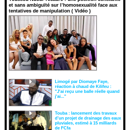
et sans ambiguïté sur l’homosexualité face aux
tentatives de manipulation ( Vidéo )
Face aux
interprétati
ons
malveillant
es et aux
tentatives
de
récupératio
n visant à
semer le
doute...
Limogé par Diomaye Faye,
réaction à chaud de Kilifeu :
"J'ai reçu une balle réelle quand
j'ai..."
Touba : lancement des travaux
d’un projet de drainage des eaux
pluviales, estimé à 15 milliards
de FCfa ‎