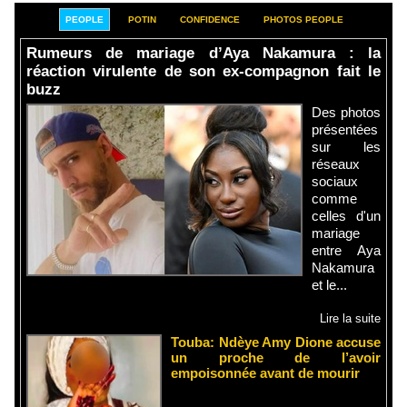
PEOPLE
POTIN
CONFIDENCE
PHOTOS PEOPLE
Rumeurs de mariage d’Aya Nakamura : la
réaction virulente de son ex-compagnon fait le
buzz
Des photos
présentées
sur les
réseaux
sociaux
comme
celles d'un
mariage
entre Aya
Nakamura
et le...
Lire la suite
Touba: Ndèye Amy Dione accuse
un proche de l’avoir
empoisonnée avant de mourir