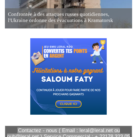
Confrontée à des attaques russes quotidiennes,
l'Ukraine ordonne des évacuations à Kramatorsk
Contactez - nous ( Email : leral@leral.net ou
pub@leral.net ) Service Commercial : + 22178 323 05