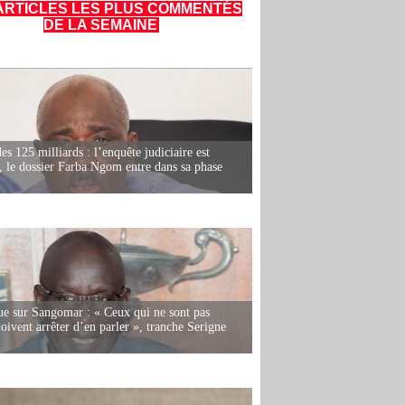
ARTICLES LES PLUS COMMENTÉS
DE LA SEMAINE
es 125 milliards : l’enquête judiciaire est
, le dossier Farba Ngom entre dans sa phase
e sur Sangomar : « Ceux qui ne sont pas
oivent arrêter d’en parler », tranche Serigne