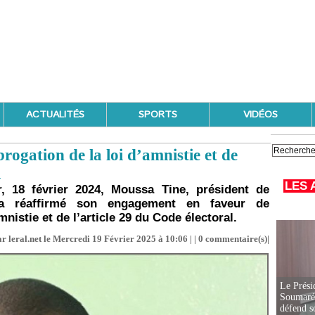
ACTUALITÉS
SPORTS
VIDÉOS
rogation de la loi d’amnistie et de
l
LES 
r, 18 février 2024, Moussa Tine, président de
, a réaffirmé son engagement en faveur de
nistie et de l’article 29 du Code électoral.
r leral.net le Mercredi 19 Février 2025 à 10:06 | |
0
commentaire(s)|
Le Prési
Soumaré 
défend s