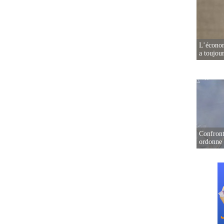
L’écono
a toujou
Confront
ordonne 