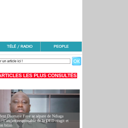
TÉLÉ / RADIO
PEOPLE
ARTICLES LES PLUS CONSULTÉS
dent Diomaye Faye se sépare de Ndiaga
: l’ancien responsable de la DED réagit et
on bilan