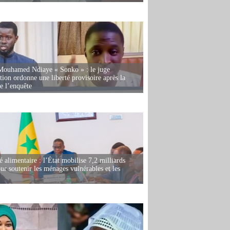
Mouhamed Ndiaye « Sonko » : le juge
tion ordonne une liberté provisoire après la
de l’enquête
é alimentaire : l’État mobilise 7,2 milliards
r soutenir les ménages vulnérables et les