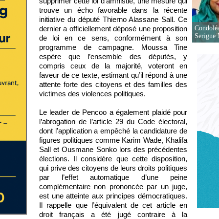
supprimer cette loi d’amnistie, une mesure qui
trouve un écho favorable dans la récente
initiative du député Thierno Alassane Sall. Ce
Condoléa
dernier a officiellement déposé une proposition
Serigne
de loi en ce sens, conformément à son
programme de campagne. Moussa Tine
espère que l’ensemble des députés, y
compris ceux de la majorité, voteront en
faveur de ce texte, estimant qu’il répond à une
attente forte des citoyens et des familles des
victimes des violences politiques.
Le leader de Pencoo a également plaidé pour
l’abrogation de l’article 29 du Code électoral,
dont l’application a empêché la candidature de
figures politiques comme Karim Wade, Khalifa
Sall et Ousmane Sonko lors des précédentes
élections. Il considère que cette disposition,
qui prive des citoyens de leurs droits politiques
par l’effet automatique d’une peine
complémentaire non prononcée par un juge,
est une atteinte aux principes démocratiques.
Il rappelle que l’équivalent de cet article en
droit français a été jugé contraire à la