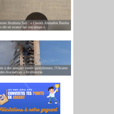
miste Ibrahima Sall : « Cheikh Ahmadou Bamba
rs été en avance sur son temps »
ée à des attaques russes quotidiennes, l'Ukraine
des évacuations à Kramatorsk