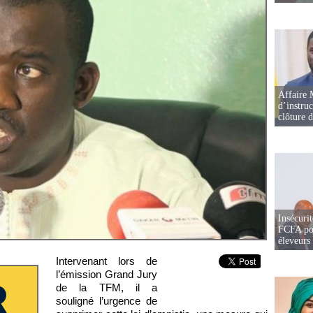
Affaire 
d’instruc
clôture 
Insécurit
FCFA pou
éleveurs
Intervenant lors de
l’émission Grand Jury
de la TFM, il a
souligné l’urgence de