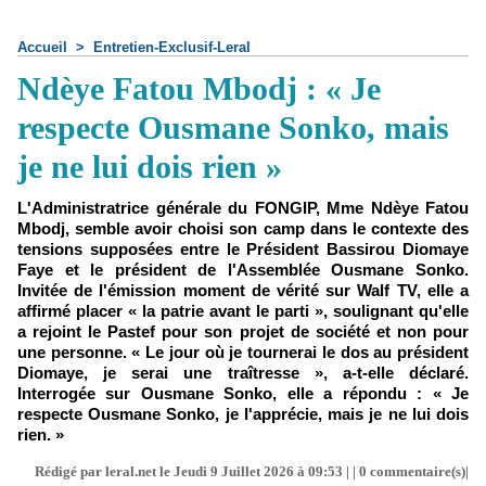
Accueil
>
Entretien-Exclusif-Leral
Ndèye Fatou Mbodj : « Je
respecte Ousmane Sonko, mais
je ne lui dois rien »
L'Administratrice générale du FONGIP, Mme Ndèye Fatou
Mbodj, semble avoir choisi son camp dans le contexte des
tensions supposées entre le Président Bassirou Diomaye
Faye et le président de l'Assemblée Ousmane Sonko.
Invitée de l'émission moment de vérité sur Walf TV, elle a
affirmé placer « la patrie avant le parti », soulignant qu'elle
a rejoint le Pastef pour son projet de société et non pour
une personne. « Le jour où je tournerai le dos au président
Diomaye, je serai une traîtresse », a-t-elle déclaré.
Interrogée sur Ousmane Sonko, elle a répondu : « Je
respecte Ousmane Sonko, je l'apprécie, mais je ne lui dois
rien. »
Rédigé par leral.net le Jeudi 9 Juillet 2026 à 09:53 | |
0
commentaire(s)|