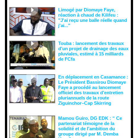
doute...
Limogé par Diomaye Faye,
réaction à chaud de Kilifeu :
"J'ai reçu une balle réelle quand
j'ai..."
Touba : lancement des travaux
d’un projet de drainage des eaux
pluviales, estimé à 15 milliards
de FCfa ‎
En déplacement en Casamance :
Le Président Bassirou Diomaye
Faye a procédé au lancement
officiel des travaux d’entretien
pluriannuels de la route
Ziguinchor–Cap Skirring
Mamou Guiro, DG EDK : “ Ce
partenariat témoigne de la
solidité et de l’ambition du
groupe dirigé par M. Demba