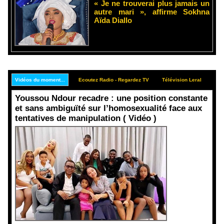
« Je ne trouverai plus jamais un
autre mari », affirme Sokhna
Aïda Diallo
Vidéos du moment...
Ecoutez Radio - Regardez TV
Télévision Leral
Rep
Youssou Ndour recadre : une position constante
et sans ambiguïté sur l’homosexualité face aux
tentatives de manipulation ( Vidéo )
Face aux
interprétati
ons
malveillant
es et aux
tentatives
de
récupératio
n visant à
semer le