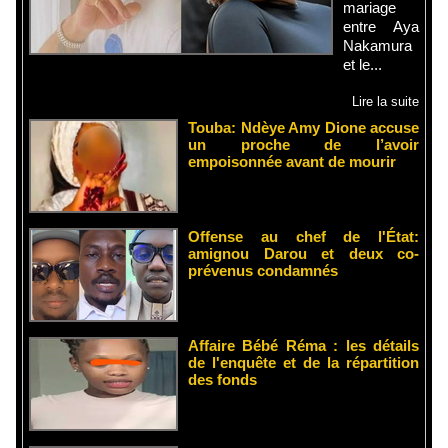
mariage
entre Aya
Nakamura
et le...
Lire la suite
Touba: Ndèye Amy Dione accuse
un proche de l’avoir
empoisonnée avant de mourir
Offense au chef de l'État:
amignou Darou et deux co-
prévenus condamnés
Affaire Bébé Réma : les détails
de l'enquête et de la répartition
des fonds