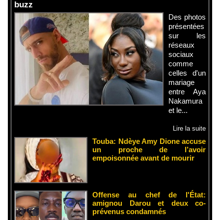
buzz
Des photos
présentées
sur les
réseaux
sociaux
comme
celles d'un
mariage
entre Aya
Nakamura
et le...
Lire la suite
Touba: Ndèye Amy Dione accuse
un proche de l’avoir
empoisonnée avant de mourir
Offense au chef de l'État:
amignou Darou et deux co-
prévenus condamnés