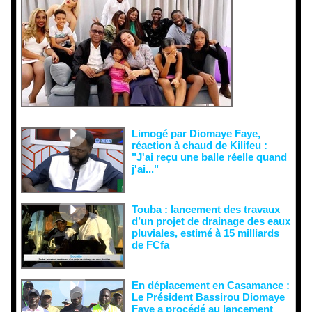
ons
malveillant
es et aux
tentatives
de
récupératio
n visant à
semer le
doute...
Limogé par Diomaye Faye,
réaction à chaud de Kilifeu :
"J'ai reçu une balle réelle quand
j'ai..."
Touba : lancement des travaux
d’un projet de drainage des eaux
pluviales, estimé à 15 milliards
de FCfa ‎
En déplacement en Casamance :
Le Président Bassirou Diomaye
Faye a procédé au lancement