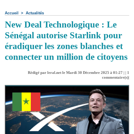
Accueil
>
Actualités
New Deal Technologique : Le
Sénégal autorise Starlink pour
éradiquer les zones blanches et
connecter un million de citoyens
Rédigé par leral.net le Mardi 30 Décembre 2025 à 01:27 | |
1
commentaire(s)|