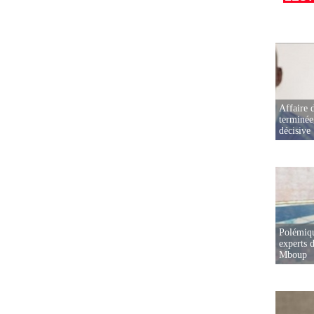
Affaire d
terminée
décisive
Polémiqu
experts d
Mboup