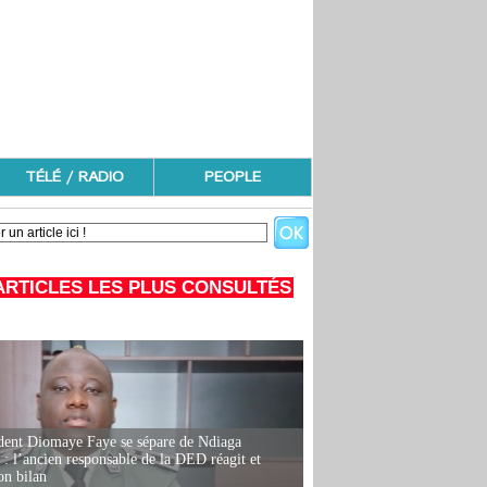
TÉLÉ / RADIO
PEOPLE
ARTICLES LES PLUS CONSULTÉS
dent Diomaye Faye se sépare de Ndiaga
: l’ancien responsable de la DED réagit et
on bilan