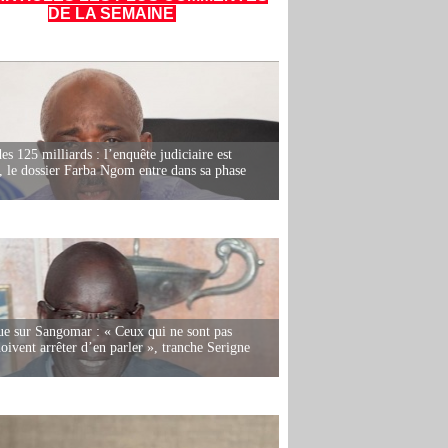
DE LA SEMAINE
es 125 milliards : l’enquête judiciaire est
, le dossier Farba Ngom entre dans sa phase
e sur Sangomar : « Ceux qui ne sont pas
oivent arrêter d’en parler », tranche Serigne