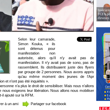
Insécurit
FCFA pou
éleveurs
Selon leur camarade,
Simon Kouka, « ils
sont détenus pour
manifestation non
autorisée, alors qu’il n’y avait pas de
manifestation. Il n’y avait pas de sono, pas de
rassemblent. Ils distribuaient juste des flyers
par groupe de 2 personnes. Nous avons appris
qu’au même moment des jeunes de l’Apr
n et n’ont pas été inquiétés ».
rsonne n’a plus le droit de sensibiliser. Mais nous n’allons
ue nous exigeons leur libération. Nous allons nous mobiliser
a-t-il ajouté sur la RFM.
er à un ami
Partager sur facebook
LES 