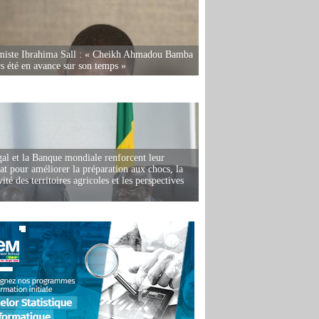
miste Ibrahima Sall : « Cheikh Ahmadou Bamba
rs été en avance sur son temps »
al et la Banque mondiale renforcent leur
iat pour améliorer la préparation aux chocs, la
ité des territoires agricoles et les perspectives
i