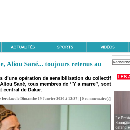
ACTUALITÉS
SPORTS
VIDÉOS
, Aliou Sané... toujours retenus au
LES 
s d’une opération de sensibilisation du collectif
 Aliou Sané, tous membres de ‘’Y a marre’’, sont
 central de Dakar.
 leral.net le Dimanche 19 Janvier 2020 à 12:37 | |
0
commentaire(s)|
Le Prési
Soumaré 
défend s