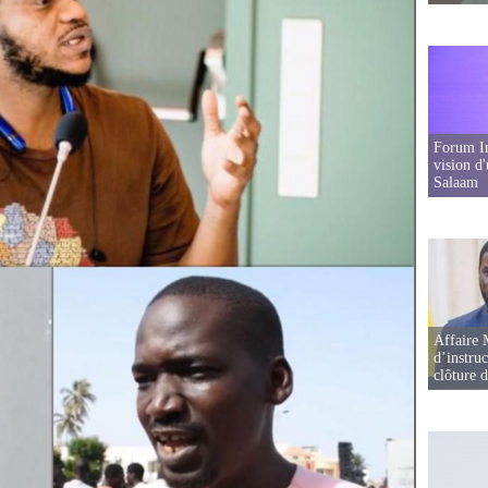
Forum In
vision d
Salaam
Affaire 
d’instruc
clôture 