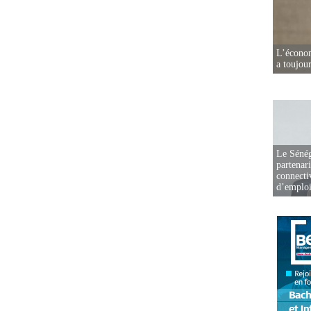
L’écono
a toujou
Le Sénég
partenar
connectiv
d’emplo