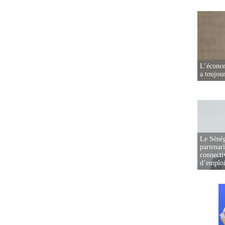
L’écono
a toujou
Le Sénég
partenar
connectiv
d’emplo