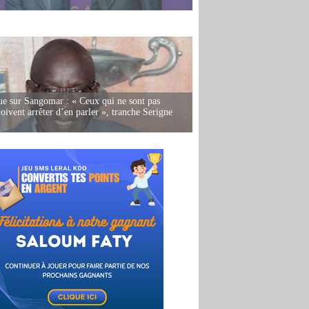
e sur Sangomar : « Ceux qui ne sont pas
oivent arrêter d’en parler », tranche Serigne