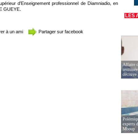
supérieur d’Enseignement professionnel de Diamniadio, en
YE GUEYE.
LES 
er à un ami
Partager sur facebook
Affaire d
terminée
décisive
Polémiqu
experts d
Mboup