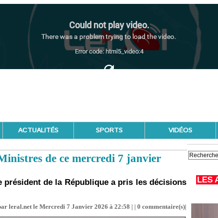
ACTUALITÉS
SPORTS
VIDÉOS
inistres de ce mercredi 7 janvier
LES 
e président de la République a pris les décisions
ar leral.net le Mercredi 7 Janvier 2026 à 22:58 | |
0
commentaire(s)|