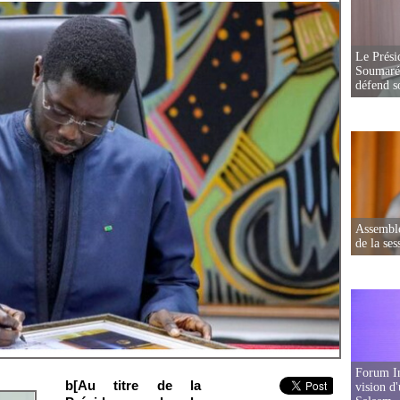
Le Prési
Soumaré 
défend s
Assemblé
de la ses
Forum In
b[Au titre de la
vision d