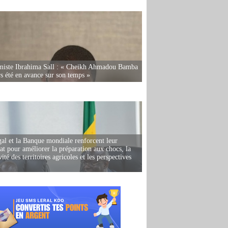
miste Ibrahima Sall : « Cheikh Ahmadou Bamba
rs été en avance sur son temps »
al et la Banque mondiale renforcent leur
iat pour améliorer la préparation aux chocs, la
ité des territoires agricoles et les perspectives
i