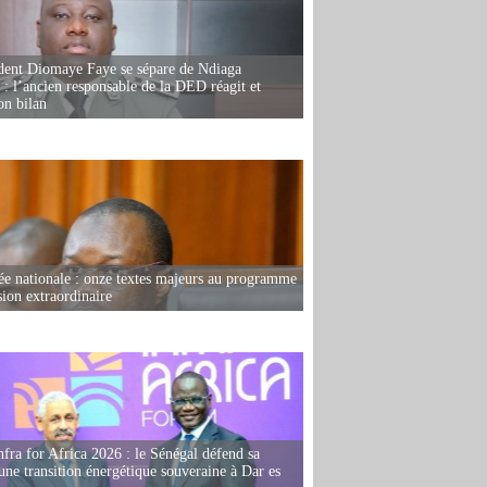
dent Diomaye Faye se sépare de Ndiaga
: l’ancien responsable de la DED réagit et
on bilan
e nationale : onze textes majeurs au programme
sion extraordinaire
fra for Africa 2026 : le Sénégal défend sa
'une transition énergétique souveraine à Dar es