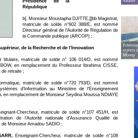
Présidence de la
Salaam
République
b[. Monsieur Moustapha DJITTE,]]bb Magistrat,
matricule de solde n°602 388/E, est nommé
Directeur général de l’Autorité de Régulation de
la Commande publique (ARCOP) ;
Polémiqu
upérieur, de la Recherche et de l’Innovation
experts d
Mboup
 titulaire, matricule de solde n° 106 014/D, est nommé
 MBOW, en remplacement du Professeur Ibrahima CISSE,
de retraite ;
formatique, matricule de solde n°720 793/D, est nommé
stèmes d’Information au Ministère de l’Enseignement
ation, en remplacement de Monsieur Seydina Moussa NDIAYE
ignant-Chercheur, matricule de solde n°107 451/H, est
ation de l’Autorité nationale d’Assurance Qualité de
nt de Monsieur Amadou SADIO ;
SARR,
Enseignant-Chercheur, matricule de solde n°108