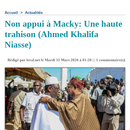
Accueil
>
Actualités
Non appui à Macky: Une haute
trahison (Ahmed Khalifa
Niasse)
Rédigé par leral.net le Mardi 31 Mars 2026 à 01:20 | |
1
commentaire(s)|