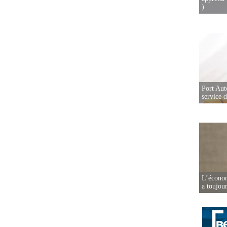
)
Port Aut
service 
L’écono
a toujou