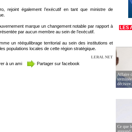
oro, rejoint également l’exécutif en tant que ministre de
ue.
gouvernement marque un changement notable par rapport à
LES 
eprésentée par aucun membre au sein de l’exécutif.
me un rééquilibrage territorial au sein des institutions et
t les populations locales de cette région stratégique.
LERAL NET
er à un ami
Partager sur facebook
Affaire d
terminée
décisive
Ce que l
apprend 