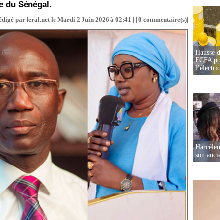
ue du Sénégal.
édigé par leral.net le Mardi 2 Juin 2026 à 02:41 | |
0
commentaire(s)|
Hausse d
FCFA pou
l’électric
Harcèleme
son anc