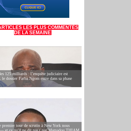
ARTICLES LES PLUS COMMENTÉS
DE LA SEMAINE
es 125 milliards : l’enquête judiciaire est
, le dossier Farba Ngom entre dans sa phase
e premier tour de scrutin à New York nous
— et ce qu'il ne dit pas ( par Mamadou THIAM