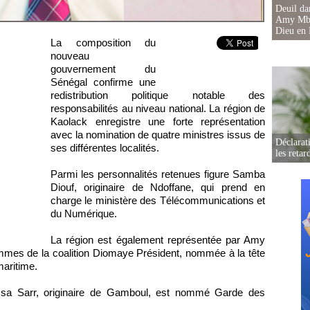
Deuil d
Amy Mbac
Dieu en 
La composition du
nouveau
gouvernement du
Sénégal confirme une
redistribution politique notable des
responsabilités au niveau national. La région de
Kaolack enregistre une forte représentation
avec la nomination de quatre ministres issus de
Déclarat
ses différentes localités.
les retar
Parmi les personnalités retenues figure Samba
Diouf, originaire de Ndoffane, qui prend en
charge le ministère des Télécommunications et
du Numérique.
La région est également représentée par Amy
mmes de la coalition Diomaye Président, nommée à la tête
aritime.
ssa Sarr, originaire de Gamboul, est nommé Garde des