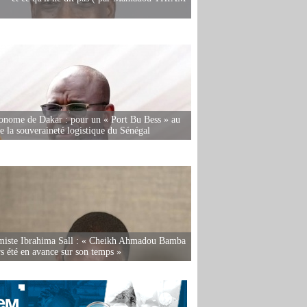
onome de Dakar : pour un « Port Bu Bess » au
de la souveraineté logistique du Sénégal
miste Ibrahima Sall : « Cheikh Ahmadou Bamba
rs été en avance sur son temps »