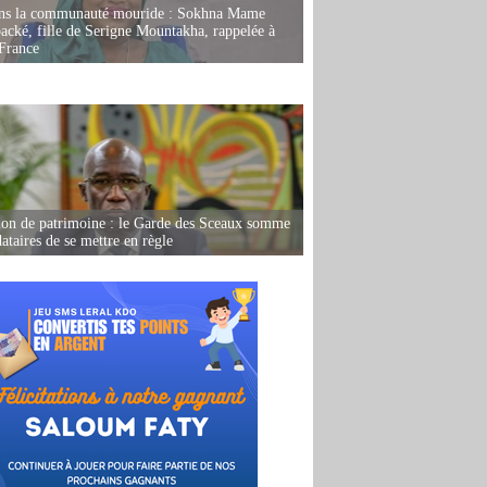
ans la communauté mouride : Sokhna Mame
ké, fille de Serigne Mountakha, rappelée à
France
ion de patrimoine : le Garde des Sceaux somme
dataires de se mettre en règle