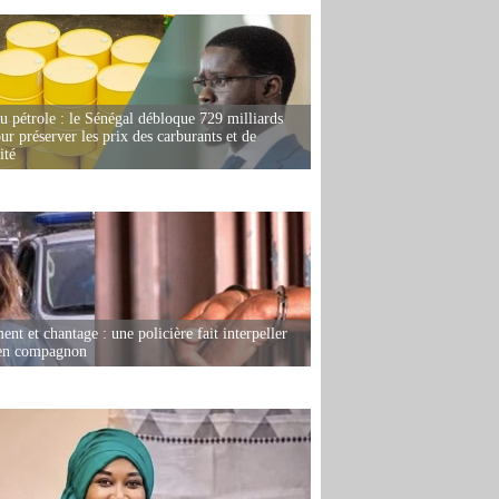
u pétrole : le Sénégal débloque 729 milliards
r préserver les prix des carburants et de
ité
nt et chantage : une policière fait interpeller
ien compagnon