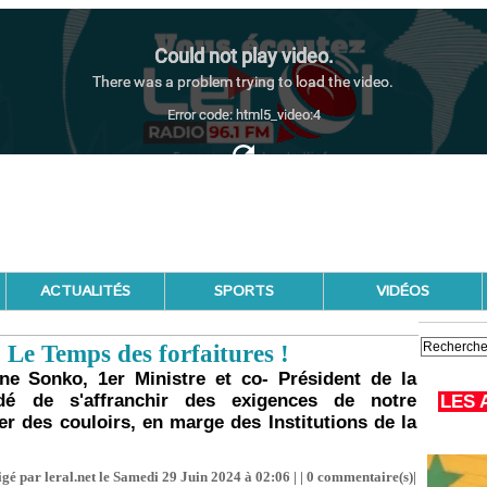
ACTUALITÉS
SPORTS
VIDÉOS
 Le Temps des forfaitures !
mane Sonko, 1er Ministre et co- Président de la
dé de s'affranchir des exigences de notre
LES 
er des couloirs, en marge des Institutions de la
gé par leral.net le Samedi 29 Juin 2024 à 02:06 | |
0
commentaire(s)|