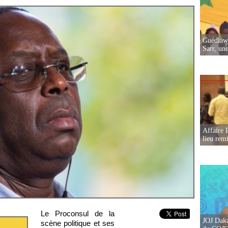
Guédiawa
Sarr, un
Affaire 
lieu rem
Le Proconsul de la
JOJ Daka
scène politique et ses