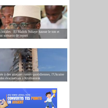
s locales : El Malick Ndiaye hausse le ton et
out scénario de report
ée à des attaques russes quotidiennes, l'Ukraine
des évacuations à Kramatorsk