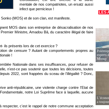
mentale de nos compatriotes, un ersatz aussi
infect que pernicieux !
LES 
 Sonko (MOS) et de son clan, est manifeste.
agnent MOS dans son entreprise de désacralisation de nos
en Premier Ministre, Amadou Bâ, du caractère illégal de faire
- ils présents lors de cet exercice ?
motion de censure ? Autant de comportements propres au
Polémiqu
ionale !
experts d
Mboup
emblée Nationale dans ses insuffisances, pour refuser de
elle, n'est-ce pas soutenir que toutes les décisions, toutes
epuis 2022, sont frappées du sceau de l'illégalité ? Donc,
ve anti-républicaine, une violente charge contre l'Etat de
te Fondamentale, notre Loi Suprême face à laquelle, aucune
L’écono
a toujou
à respecter, c'est le rappel de notre commune acceptation