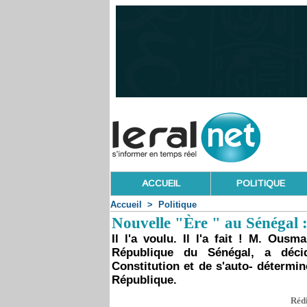
ACCUEIL
POLITIQUE
Accueil
>
Politique
Nouvelle "Ère " au Sénégal :
Il l'a voulu. Il l'a fait ! M. Ous
République du Sénégal, a déci
Constitution et de s'auto- détermin
République.
Rédi