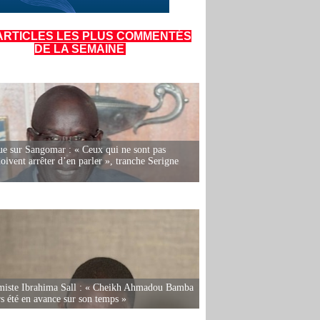
ARTICLES LES PLUS COMMENTÉS
DE LA SEMAINE
e sur Sangomar : « Ceux qui ne sont pas
oivent arrêter d’en parler », tranche Serigne
miste Ibrahima Sall : « Cheikh Ahmadou Bamba
rs été en avance sur son temps »