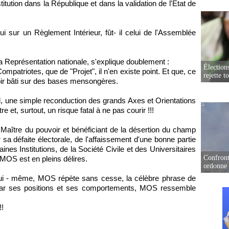
itution dans la République et dans la validation de l'Etat de
i sur un Règlement Intérieur, fût- il celui de l'Assemblée
 la Représentation nationale, s'explique doublement :
Élection
patriotes, que de "Projet", il n'en existe point. Et que, ce
rejette t
ouvoir bâti sur des bases mensongères.
nd, une simple reconduction des grands Axes et Orientations
et, surtout, un risque fatal à ne pas courir !!!
aître du pouvoir et bénéficiant de la désertion du champ
 sa défaite électorale, de l'affaissement d'une bonne partie
nes Institutions, de la Société Civile et des Universitaires
Confront
MOS est en pleins délires.
ordonne 
 lui - même, MOS répète sans cesse, la célèbre phrase de
t, par ses positions et ses comportements, MOS ressemble
!!