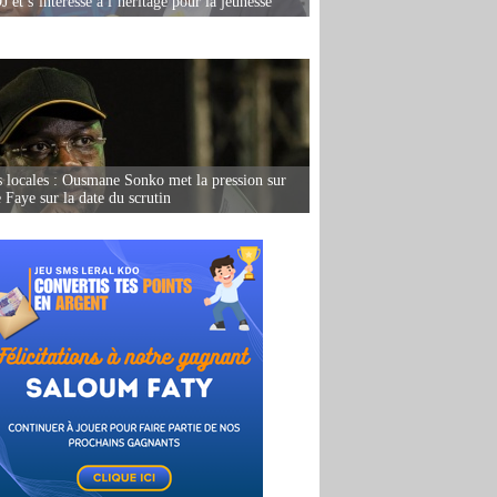
 et s’intéresse à l’héritage pour la jeunesse
s locales : Ousmane Sonko met la pression sur
Faye sur la date du scrutin