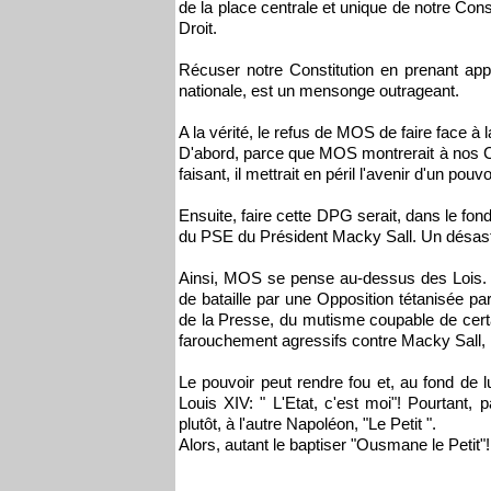
de la place centrale et unique de notre Const
Droit.
Récuser notre Constitution en prenant appu
nationale, est un mensonge outrageant.
A la vérité, le refus de MOS de faire face à
D'abord, parce que MOS montrerait à nos Com
faisant, il mettrait en péril l'avenir d'un p
Ensuite, faire cette DPG serait, dans le fo
du PSE du Président Macky Sall. Un désastre 
Ainsi, MOS se pense au-dessus des Lois. M
de bataille par une Opposition tétanisée par
de la Presse, du mutisme coupable de certai
farouchement agressifs contre Macky Sall, 
Le pouvoir peut rendre fou et, au fond de
Louis XIV: " L'Etat, c'est moi"! Pourtan
plutôt, à l'autre Napoléon, "Le Petit ".
Alors, autant le baptiser "Ousmane le Petit"!