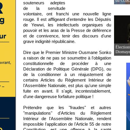
du COJOJ
souteneurs adeptes
de la servitude
volontaire, ont franchi une nouvelle ligne
rouge. Il est affligeant d'entendre les Députés
de Yewwi, les intellectuels organiques du
pouvoir et les aras de la Presse de déférence
et de connivence, tenir des discours d'une
grave indignité républicaine.
Élection
Diomaye 
Dire que le Premier Ministre Ousmane Sonko
a raison de ne pas se soumettre à l'obligation
constitutionnelle de procéder à une
Déclaration de Politique Générale (DPG), ou
de la conditionner à un réajustement de
certains Articles du Règlement Intérieur de
l'Assemblée Nationale, est plus qu'une simple
fuite en avant. Il s'agit, incontestablement,
d'une dangereuse forfaiture politique !
Prétendre que les "fraudes" et autres
"manipulations" d'Articles du Règlement
Intérieur de l'Assemblée Nationale, rendent
impossible l'application de l'Article 55 de notre
Constitution, est une offense à la santé