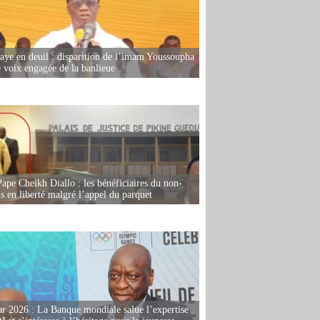
ye en deuil : disparition de l’imam Youssoupha
e voix engagée de la banlieue
Pape Cheikh Diallo : les bénéficiaires du non-
is en liberté malgré l’appel du parquet
r 2026 : La Banque mondiale salue l’expertise