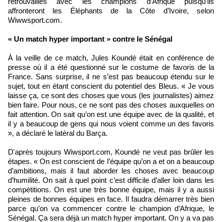
retrouvailles avec les champions d’Afrique puisqu’ils
affronteront les Éléphants de la Côte d’Ivoire, selon
Wiwwsport.com.
« Un match hyper important » contre le Sénégal
À la veille de ce match, Jules Koundé était en conférence de
presse où il a été questionné sur le costume de favoris de la
France. Sans surprise, il ne s’est pas beaucoup étendu sur le
sujet, tout en étant conscient du potentiel des Bleus. « Je vous
laisse ça, ce sont des choses que vous (les journalistes) aimez
bien faire. Pour nous, ce ne sont pas des choses auxquelles on
fait attention. On sait qu’on est une équipe avec de la qualité, et
il y a beaucoup de gens qui nous voient comme un des favoris
», a déclaré le latéral du Barça.
D'aprés toujours Wiwsport.com, Koundé ne veut pas brûler les
étapes. « On est conscient de l’équipe qu’on a et on a beaucoup
d’ambitions, mais il faut aborder les choses avec beaucoup
d’humilité. On sait à quel point c’est difficile d’aller loin dans les
compétitions. On est une très bonne équipe, mais il y a aussi
pleines de bonnes équipes en face. Il faudra démarrer très bien
parce qu’on va commencer contre le champion d’Afrique, le
Sénégal. Ça sera déjà un match hyper important. On y a va pas