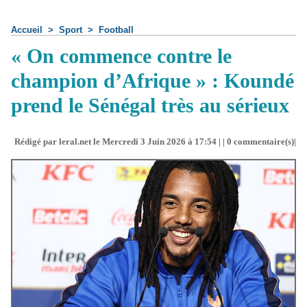
Accueil
>
Sport
>
Football
« On commence contre le
champion d’Afrique » : Koundé
prend le Sénégal très au sérieux
Rédigé par leral.net le Mercredi 3 Juin 2026 à 17:54 | |
0
commentaire(s)|