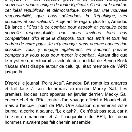
souverain, source unique de toute légitimité. C’est sur le fond de
cet idéal républicain et démocratique, porté par une nouvelle
responsabilité, que nous défendons la République, ses
principes et ses valeurs
”. Projetant le regard plus loin, Amadou
Bâ lance : “
C’est à ce combat pour asseoir et conduire cette
nouvelle responsabilité, que nous invitons tous nos
compatriotes d’ici et de la diaspora, tous nos amis et tous les
cadres de notre pays. Je m'y engage, sans aucune concession
possible, vous y engage également, en sachant pouvoir
compter sur vous tous pour mener le combat
”. Autant dire que
le mystère qui entourait la volonté du candidat de Benno Bokk
Yakaar s’est dissipé autour de celui qui était membre de l’APR
jusque-là,
D'après le journal "Point Actu", Amadou Bâ rompt les amarres
et fait face à son désormais ex-mentor Macky Sall. Les
premiers indices sont apparus en janvier dernier. Macky Sall
encore chef de l’Etat rentre d’un voyage officiel à Nouakchott,
mais à l’accueil, point de PM. Une situation qui amenait votre
journal, à écrire à sa une, “Le clash?”. Ce n’était pas tout, car à
la ziarra omarienne et à l’inauguration du BRT, les deux
hommes n’avaient pas fait chemin ensemble.