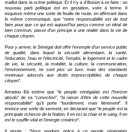
maillot dans la scène politique. Et il n'y a d'illusion à se faire : un
nouveau parti politique est en gestation, voire à terme. Il
esquisse même une sorte de feuille de route, en affirmant dans
le même communiqué, que “
notre responsabilité est de tout
faire pour que ce qui est aujourd’hui perçu comme un idéal de
bien commun, passe d’un principe à une réalité dans la vie de
chaque citoyen.
Pour y arriver, le Sénégal doit offrir l’exemple d’un service public
de qualité, dans lequel la sécurité alimentaire, la santé,
l’éducation, l’eau et l’électricité, l’emploi, le logement et le cadre
de vie, la sécurité, la mobilité, la culture, la communication,
l’environnement, ne sont plus un luxe, mais des standards
minimaux adossés aux droits imprescriptibles de chaque
citoyen
”.
Amadou Bâ estime que “
le peuple sénégalais est l’horizon
absolu
” de sa “
conviction
”, “
la raison d’être de cette nouvelle
responsabilité
” qu’il porte “
lourdement, mais fièrement
”. Il
énonce une sorte de serment, en déclarant que “
le peuple est la
principale richesse de la Nation. Il en est la chair et le sang. Il en
est le souffle vital et l’énergie créatrice
”.
Il ajoute : “
Nous rendons grâce à ce peuple sénégalais