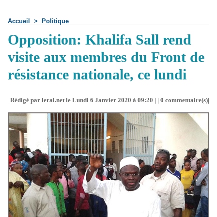
Accueil
>
Politique
Opposition: Khalifa Sall rend
visite aux membres du Front de
résistance nationale, ce lundi
Rédigé par leral.net le Lundi 6 Janvier 2020 à 09:20 | |
0
commentaire(s)|