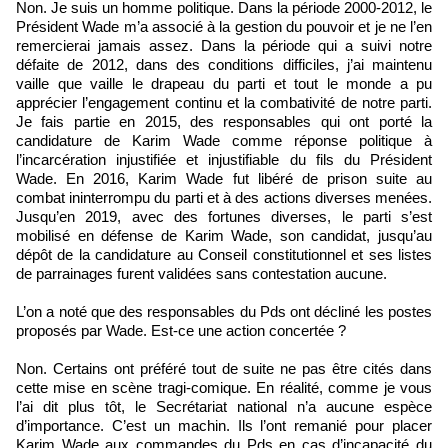
Non. Je suis un homme politique. Dans la période 2000-2012, le
Président Wade m’a associé à la gestion du pouvoir et je ne l’en
remercierai jamais assez. Dans la période qui a suivi notre
défaite de 2012, dans des conditions difficiles, j’ai maintenu
vaille que vaille le drapeau du parti et tout le monde a pu
apprécier l’engagement continu et la combativité de notre parti.
Je fais partie en 2015, des responsables qui ont porté la
candidature de Karim Wade comme réponse politique à
l’incarcération injustifiée et injustifiable du fils du Président
Wade. En 2016, Karim Wade fut libéré de prison suite au
combat ininterrompu du parti et à des actions diverses menées.
Jusqu’en 2019, avec des fortunes diverses, le parti s’est
mobilisé en défense de Karim Wade, son candidat, jusqu’au
dépôt de la candidature au Conseil constitutionnel et ses listes
de parrainages furent validées sans contestation aucune.
L’on a noté que des responsables du Pds ont décliné les postes
proposés par Wade. Est-ce une action concertée ?
Non. Certains ont préféré tout de suite ne pas être cités dans
cette mise en scène tragi-comique. En réalité, comme je vous
l’ai dit plus tôt, le Secrétariat national n’a aucune espèce
d’importance. C’est un machin. Ils l’ont remanié pour placer
Karim Wade aux commandes du Pds en cas d’incapacité du