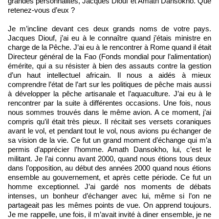
grandes personnalités, Jacques Diouf et Amath Dansokho. Que
retenez-vous d’eux ?
Je m’incline devant ces deux grands noms de votre pays.
Jacques Diouf, j’ai eu à le connaître quand j’étais ministre en
charge de la Pêche. J’ai eu à le rencontrer à Rome quand il était
Directeur général de la Fao (Fonds mondial pour l’alimentation)
émérite, qui a su résister à bien des assauts contre la gestion
d’un haut intellectuel africain. Il nous a aidés à mieux
comprendre l’état de l’art sur les politiques de pêche mais aussi
à développer la pêche artisanale et l’aquaculture. J’ai eu à le
rencontrer par la suite à différentes occasions. Une fois, nous
nous sommes trouvés dans le même avion. A ce moment, j’ai
compris qu’il était très pieux. Il récitait ses versets coraniques
avant le vol, et pendant tout le vol, nous avions pu échanger de
sa vision de la vie. Ce fut un grand moment d’échange qui m’a
permis d’apprécier l’homme. Amath Dansokho, lui, c’est le
militant. Je l’ai connu avant 2000, quand nous étions tous deux
dans l’opposition, au début des années 2000 quand nous étions
ensemble au gouvernement, et après cette période. Ce fut un
homme exceptionnel. J’ai gardé nos moments de débats
intenses, un bonheur d’échanger avec lui, même si l’on ne
partageait pas les mêmes points de vue. On apprend toujours.
Je me rappelle, une fois, il m’avait invité à diner ensemble, je ne