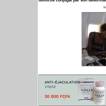
domicile conjugal par son désormai
R