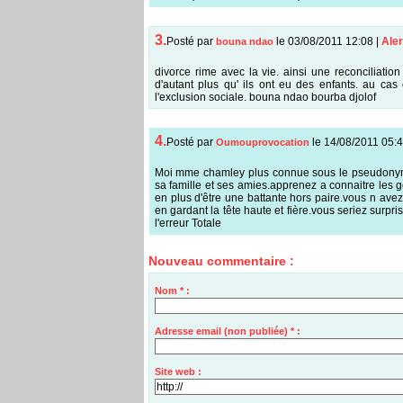
3.
Posté par
le 03/08/2011 12:08
|
Aler
bouna ndao
divorce rime avec la vie. ainsi une reconciliation
d'autant plus qu' ils ont eu des enfants. au cas 
l'exclusion sociale. bouna ndao bourba djolof
4.
Posté par
le 14/08/2011 05:
Oumouprovocation
Moi mme chamley plus connue sous le pseudonyme
sa famille et ses amies.apprenez a connaitre les 
en plus d'être une battante hors paire.vous n av
en gardant la tête haute et fière.vous seriez surpri
l'erreur Totale
Nouveau commentaire :
Nom * :
Adresse email (non publiée) * :
Site web :