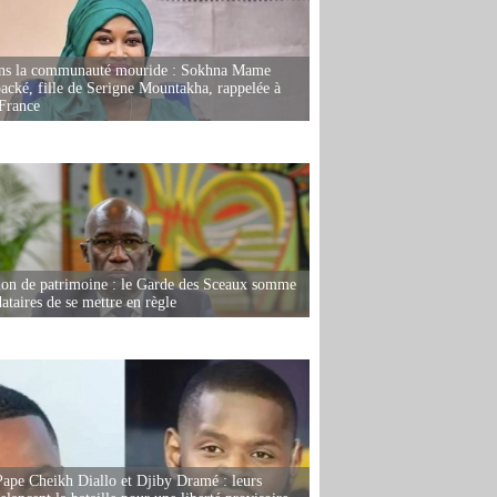
ans la communauté mouride : Sokhna Mame
ké, fille de Serigne Mountakha, rappelée à
France
ion de patrimoine : le Garde des Sceaux somme
dataires de se mettre en règle
Pape Cheikh Diallo et Djiby Dramé : leurs