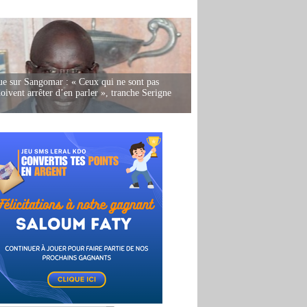
e sur Sangomar : « Ceux qui ne sont pas
oivent arrêter d’en parler », tranche Serigne