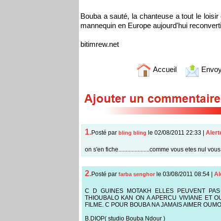
Bouba a sauté, la chanteuse a tout le loisir
mannequin en Europe aujourd'hui reconverti
bitimrew.net
Accueil
Envoy
1.
Posté par
le 02/08/2011 22:33
|
Alert
bling bling
on s'en fiche.....................comme vous etes nul vou
2.
Posté par
le 03/08/2011 08:54
|
Al
farba senghor
C D GUINES MOTAKH ELLES PEUVENT PAS 
THIOUBALO KAN ON A APERCU VIVIANE ET O
FILME. C POUR BOUBA NA JAMAIS AIMER OUM
B.DIOP( studio Bouba Ndour )