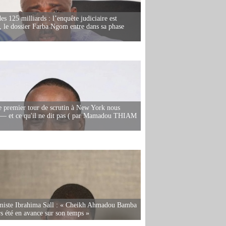
es 125 milliards : l’enquête judiciaire est
, le dossier Farba Ngom entre dans sa phase
e premier tour de scrutin à New York nous
— et ce qu'il ne dit pas ( par Mamadou THIAM
miste Ibrahima Sall : « Cheikh Ahmadou Bamba
rs été en avance sur son temps »