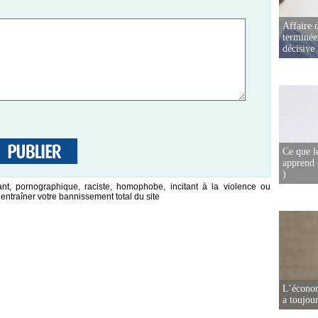
Affaire d
terminée
décisive
Ce que l
apprend 
)
nt, pornographique, raciste, homophobe, incitant à la violence ou
entraîner votre bannissement total du site
L’écono
a toujou