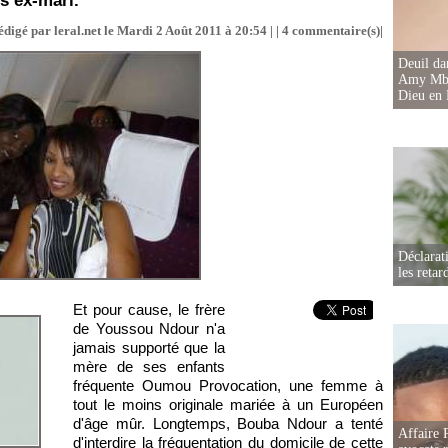
s ex-mari.
édigé par leral.net le Mardi 2 Août 2011 à 20:54 | |
4
commentaire(s)|
Deuil d
Amy Mbac
Dieu en 
Déclarat
les retar
Et pour cause, le frère
de Youssou Ndour n'a
jamais supporté que la
mère de ses enfants
fréquente Oumou Provocation, une femme à
tout le moins originale mariée à un Européen
d'âge mûr. Longtemps, Bouba Ndour a tenté
Affaire 
d'interdire la fréquentation du domicile de cette