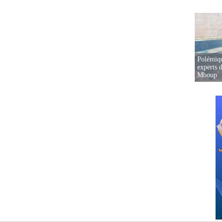
Polémiqu
experts d
Mboup