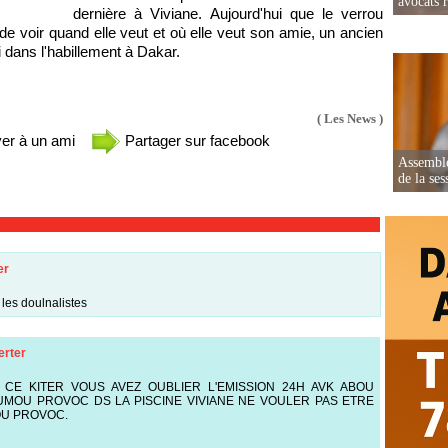
avocats r
dernière à Viviane. Aujourd'hui que le verrou
 de voir quand elle veut et où elle veut son amie, un ancien
 dans l'habillement à Dakar.
( Les News )
er à un ami
Partager sur facebook
Assemblé
de la ses
er
s les doulnalistes
erter
CE KITER VOUS AVEZ OUBLIER L'EMISSION 24H AVK ABOU
UMOU PROVOC DS LA PISCINE VIVIANE NE VOULER PAS ETRE
OU PROVOC.