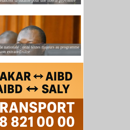
elancent la bataille pour une liberté provisoire
e nationale : onze textes majeurs au programme
sion extraordinaire