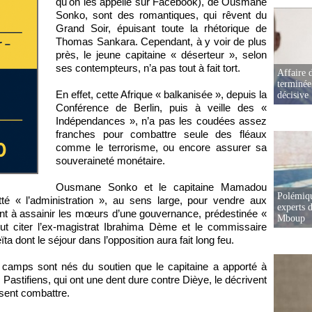
qu'on les appelle sur Facebook), de Ousmane
Sonko, sont des romantiques, qui rêvent du
Grand Soir, épuisant toute la rhétorique de
Thomas Sankara. Cependant, à y voir de plus
près, le jeune capitaine « déserteur », selon
ses contempteurs, n’a pas tout à fait tort.
Affaire d
terminée
En effet, cette Afrique « balkanisée », depuis la
décisive
Conférence de Berlin, puis à veille des «
Indépendances », n’a pas les coudées assez
franches pour combattre seule des fléaux
comme le terrorisme, ou encore assurer sa
souveraineté monétaire.
Ousmane Sonko et le capitaine Mamadou
Polémiqu
tté « l’administration », au sens large, pour vendre aux
experts d
ant à assainir les mœurs d’une gouvernance, prédestinée «
Mboup
ut citer l’ex-magistrat Ibrahima Dème et le commissaire
 dont le séjour dans l’opposition aura fait long feu.
x camps sont nés du soutien que le capitaine a apporté à
 Pastifiens, qui ont une dent dure contre Dièye, le décrivent
sent combattre.