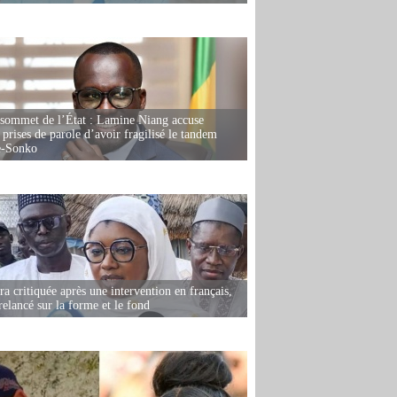
 sommet de l’État : Lamine Niang accuse
 prises de parole d’avoir fragilisé le tandem
-Sonko
 critiquée après une intervention en français,
relancé sur la forme et le fond