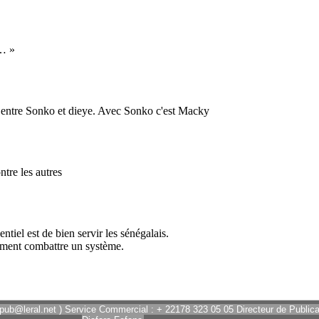
 pub@leral.net ) Service Commercial : + 22178 323 05 05 Directeur de Publicat