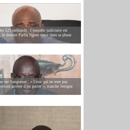
es 125 milliards : l’enquête judiciaire est
, le dossier Farba Ngom entre dans sa phase
e sur Sangomar : « Ceux qui ne sont pas
oivent arrêter d’en parler », tranche Serigne