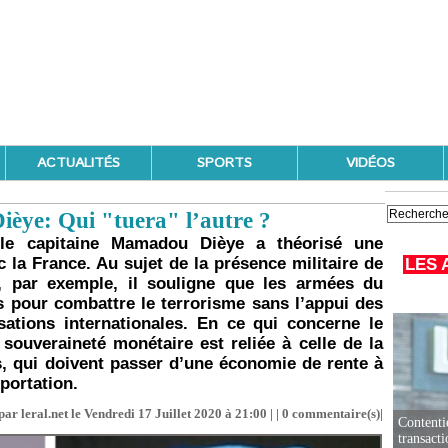
ACTUALITÉS
SPORTS
VIDÉOS
èye: Qui "tuera" l’autre ?
 le capitaine Mamadou Dièye a théorisé une
c la France. Au sujet de la présence militaire de
LES 
n, par exemple, il souligne que les armées du
s pour combattre le terrorisme sans l’appui des
ations internationales. En ce qui concerne le
 souveraineté monétaire est reliée à celle de la
, qui doivent passer d’une économie de rente à
portation.
ar leral.net le Vendredi 17 Juillet 2020 à 21:00 | |
0
commentaire(s)|
Contenti
transact