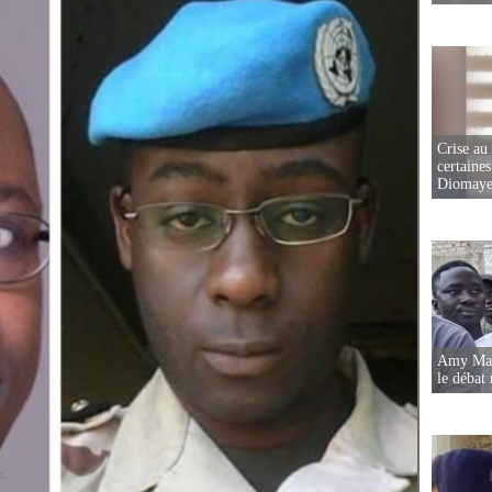
Crise au
certaines
Diomaye
Amy Mara
le débat 