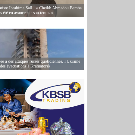
miste Ibrahima Sall : « Cheikh Ahmadou Bamba
rs été en avance sur son temps »
ée à des attaques russes quotidiennes, l'Ukraine
des évacuations à Kramatorsk