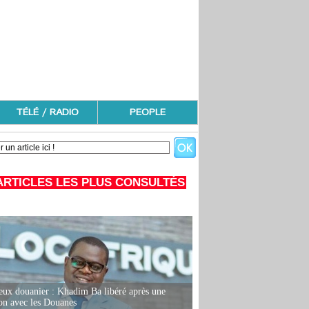
TÉLÉ / RADIO
PEOPLE
ARTICLES LES PLUS CONSULTÉS
eux douanier : Khadim Ba libéré après une
ion avec les Douanes