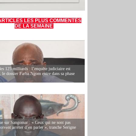
ARTICLES LES PLUS COMMENTÉS
DE LA SEMAINE
es 125 milliards : l’enquête judiciaire est
, le dossier Farba Ngom entre dans sa phase
e sur Sangomar : « Ceux qui ne sont pas
oivent arrêter d’en parler », tranche Serigne