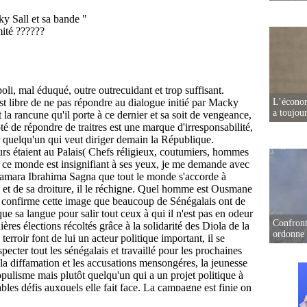
L’écono
a toujou
Confront
ordonne 