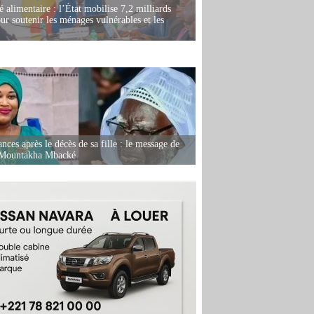
é alimentaire : l’État mobilise 7,2 milliards
r soutenir les ménages vulnérables et les
nces après le décès de sa fille : le message de
 Mountakha Mbacké