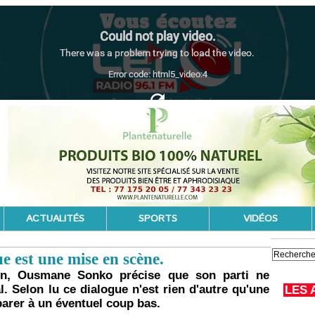
ACTUALITÉS
SPORTS
VIDÉOS
 est une mise en scène.
in, Ousmane Sonko précise que son parti ne
l. Selon lu ce dialogue n'est rien d'autre qu'une
LES 
arer à un éventuel coup bas.