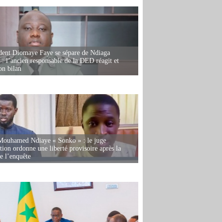
dent Diomaye Faye se sépare de Ndiaga
: l’ancien responsable de la DED réagit et
on bilan
Mouhamed Ndiaye « Sonko » : le juge
tion ordonne une liberté provisoire après la
de l’enquête