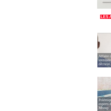
LES 
Affaire d
terminée
décisive
Polémiqu
experts d
Mboup