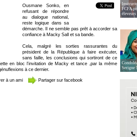
Insécurit
Ousmane Sonko, en
FCFA pou
refusant de répondre
éleveurs
au dialogue national,
reste logique dans sa
démarche. Il ne semble pas prêt à accorder sa
confiance à Macky Sall et sa bande.
Cela, malgré les sorties rassurantes du
président de la République à faire exécuter,
sans faille, les conclusions qui sortiront de ce
Condoléa
jette en bloc l'invitation de Macky et tance ,par la même
Serigne
génuflexions à ce dernier.
er à un ami
Partager sur facebook