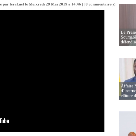
é par leral.net le Mercredi 29 Mai 2019 à 14:46 | |
0
commentaire(s)|
Le Prési
Soumaré 
défend s
Affaire 
d’instruc
clôture 