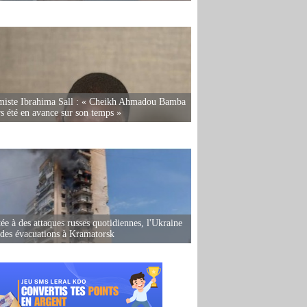
miste Ibrahima Sall : « Cheikh Ahmadou Bamba
rs été en avance sur son temps »
ée à des attaques russes quotidiennes, l'Ukraine
des évacuations à Kramatorsk