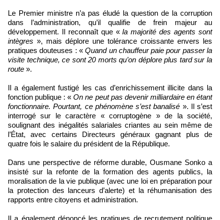
Le Premier ministre n’a pas éludé la question de la corruption
dans l’administration, qu’il qualifie de frein majeur au
développement. Il reconnaît que «
la majorité des agents sont
intègres
», mais déplore une tolérance croissante envers les
pratiques douteuses : «
Quand un chauffeur paie pour passer la
visite technique, ce sont 20 morts qu’on déplore plus tard sur la
route
».
Il a également fustigé les cas d’enrichissement illicite dans la
fonction publique : «
On ne peut pas devenir milliardaire en étant
fonctionnaire. Pourtant, ce phénomène s’est banalisé
». Il s’est
interrogé sur le caractère « corruptogène » de la société,
soulignant des inégalités salariales criantes au sein même de
l’État, avec certains Directeurs généraux gagnant plus de
quatre fois le salaire du président de la République.
Dans une perspective de réforme durable, Ousmane Sonko a
insisté sur la refonte de la formation des agents publics, la
moralisation de la vie publique (avec une loi en préparation pour
la protection des lanceurs d’alerte) et la réhumanisation des
rapports entre citoyens et administration.
Il a également dénoncé les pratiques de recrutement politique