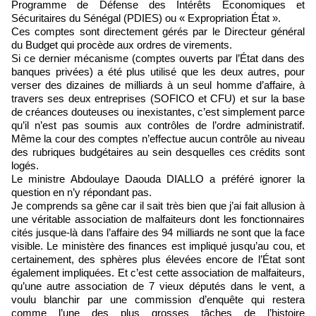
Programme de Défense des Intérêts Économiques et
Sécuritaires du Sénégal (PDIES) ou « Expropriation État ».
Ces comptes sont directement gérés par le Directeur général
du Budget qui procède aux ordres de virements.
Si ce dernier mécanisme (comptes ouverts par l’État dans des
banques privées) a été plus utilisé que les deux autres, pour
verser des dizaines de milliards à un seul homme d’affaire, à
travers ses deux entreprises (SOFICO et CFU) et sur la base
de créances douteuses ou inexistantes, c’est simplement parce
qu’il n’est pas soumis aux contrôles de l’ordre administratif.
Même la cour des comptes n’effectue aucun contrôle au niveau
des rubriques budgétaires au sein desquelles ces crédits sont
logés.
Le ministre Abdoulaye Daouda DIALLO a préféré ignorer la
question en n’y répondant pas.
Je comprends sa gêne car il sait très bien que j’ai fait allusion à
une véritable association de malfaiteurs dont les fonctionnaires
cités jusque-là dans l’affaire des 94 milliards ne sont que la face
visible. Le ministère des finances est impliqué jusqu’au cou, et
certainement, des sphères plus élevées encore de l’État sont
également impliquées. Et c’est cette association de malfaiteurs,
qu’une autre association de 7 vieux députés dans le vent, a
voulu blanchir par une commission d’enquête qui restera
comme l’une des plus grosses tâches de l’histoire