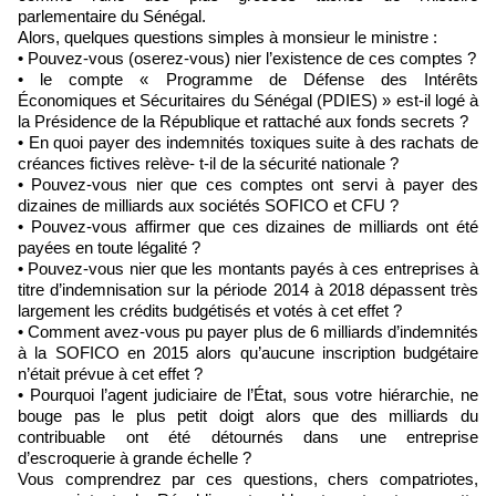
parlementaire du Sénégal.
Alors, quelques questions simples à monsieur le ministre :
• Pouvez-vous (oserez-vous) nier l’existence de ces comptes ?
• le compte « Programme de Défense des Intérêts
Économiques et Sécuritaires du Sénégal (PDIES) » est-il logé à
la Présidence de la République et rattaché aux fonds secrets ?
• En quoi payer des indemnités toxiques suite à des rachats de
créances fictives relève- t-il de la sécurité nationale ?
• Pouvez-vous nier que ces comptes ont servi à payer des
dizaines de milliards aux sociétés SOFICO et CFU ?
• Pouvez-vous affirmer que ces dizaines de milliards ont été
payées en toute légalité ?
• Pouvez-vous nier que les montants payés à ces entreprises à
titre d’indemnisation sur la période 2014 à 2018 dépassent très
largement les crédits budgétisés et votés à cet effet ?
• Comment avez-vous pu payer plus de 6 milliards d’indemnités
à la SOFICO en 2015 alors qu’aucune inscription budgétaire
n’était prévue à cet effet ?
• Pourquoi l’agent judiciaire de l’État, sous votre hiérarchie, ne
bouge pas le plus petit doigt alors que des milliards du
contribuable ont été détournés dans une entreprise
d’escroquerie à grande échelle ?
Vous comprendrez par ces questions, chers compatriotes,