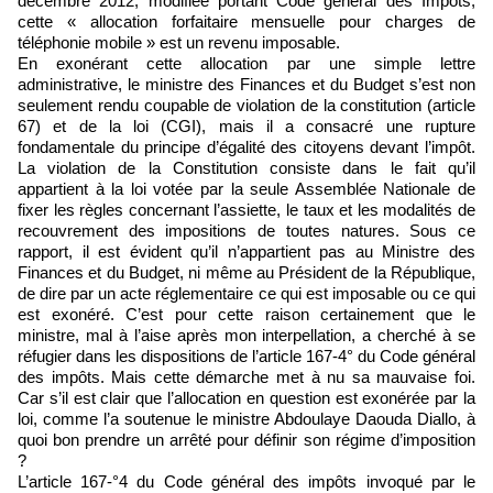
décembre 2012, modifiée portant Code général des Impôts,
cette « allocation forfaitaire mensuelle pour charges de
téléphonie mobile » est un revenu imposable.
En exonérant cette allocation par une simple lettre
administrative, le ministre des Finances et du Budget s’est non
seulement rendu coupable de violation de la constitution (article
67) et de la loi (CGI), mais il a consacré une rupture
fondamentale du principe d’égalité des citoyens devant l’impôt.
La violation de la Constitution consiste dans le fait qu’il
appartient à la loi votée par la seule Assemblée Nationale de
fixer les règles concernant l’assiette, le taux et les modalités de
recouvrement des impositions de toutes natures. Sous ce
rapport, il est évident qu’il n’appartient pas au Ministre des
Finances et du Budget, ni même au Président de la République,
de dire par un acte réglementaire ce qui est imposable ou ce qui
est exonéré. C’est pour cette raison certainement que le
ministre, mal à l’aise après mon interpellation, a cherché à se
réfugier dans les dispositions de l’article 167-4° du Code général
des impôts. Mais cette démarche met à nu sa mauvaise foi.
Car s’il est clair que l’allocation en question est exonérée par la
loi, comme l’a soutenue le ministre Abdoulaye Daouda Diallo, à
quoi bon prendre un arrêté pour définir son régime d’imposition
?
L’article 167-°4 du Code général des impôts invoqué par le