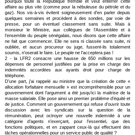
pourquoi toute la République tremble et veut enterrer cette
affaire au plus vite (comme pour la nébuleuse du pétrole et du
gaz). Nos vis-à-vis évitent soigneusement d’en parler depuis
quelques semaines et procèdent à des sondes, par voie de
presse, pour un éventuel classement sans suite. Mais à
monsieur le Ministre, aux collègues de l’Assemblée et à
l’ensemble du peuple sénégalais, nous disons que cette affaire
ne fait que commencer. Elle ne sera ni classée sans suite, ni
oubliée, et aucun procureur ou juge, fussent-ils totalement
soumis, n’oserait le faire. Le peuple ne l’acceptera pas !
2 - la LFR2 consacre une hausse de 650 millions sur les
dépenses de personnel justifiées par la prise en charge des
indemnités accordées aux ayants droit pour charge de
téléphone.
D’une part, j’ai rappelé au ministre que la création de cette «
allocation forfaitaire mensuelle » est incompréhensible pour un
gouvernement dont l’argument a été jusqu’ici la maitrise de la
masse salariale. Elle pose ainsi un premier problème d’équité et
de justice. Comment un gouvernement qui refuse d’ouvrir toute
discussion avec les syndicats sur la question de la
rémunération, peut octroyer une nouvelle indemnité à une
catégorie d’agents n’exerçant, pour l’essentiel, que des
fonctions politiques, et en zappant ceux-là qui effectuent des
tâches opérationnelles pour un service public de qualité ?