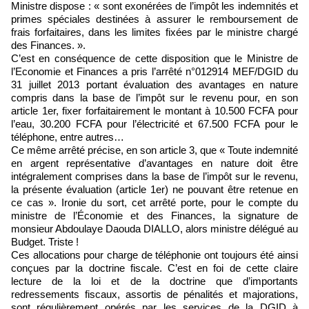
Ministre dispose : « sont exonérées de l’impôt les indemnités et
primes spéciales destinées à assurer le remboursement de
frais forfaitaires, dans les limites fixées par le ministre chargé
des Finances. ».
C’est en conséquence de cette disposition que le Ministre de
l’Economie et Finances a pris l’arrêté n°012914 MEF/DGID du
31 juillet 2013 portant évaluation des avantages en nature
compris dans la base de l’impôt sur le revenu pour, en son
article 1er, fixer forfaitairement le montant à 10.500 FCFA pour
l’eau, 30.200 FCFA pour l’électricité et 67.500 FCFA pour le
téléphone, entre autres…
Ce même arrêté précise, en son article 3, que « Toute indemnité
en argent représentative d’avantages en nature doit être
intégralement comprises dans la base de l’impôt sur le revenu,
la présente évaluation (article 1er) ne pouvant être retenue en
ce cas ». Ironie du sort, cet arrêté porte, pour le compte du
ministre de l’Économie et des Finances, la signature de
monsieur Abdoulaye Daouda DIALLO, alors ministre délégué au
Budget. Triste !
Ces allocations pour charge de téléphonie ont toujours été ainsi
conçues par la doctrine fiscale. C’est en foi de cette claire
lecture de la loi et de la doctrine que d’importants
redressements fiscaux, assortis de pénalités et majorations,
sont régulièrement opérés par les services de la DGID à