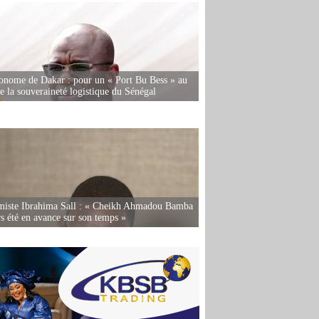
onome de Dakar : pour un « Port Bu Bess » au
de la souveraineté logistique du Sénégal
miste Ibrahima Sall : « Cheikh Ahmadou Bamba
rs été en avance sur son temps »