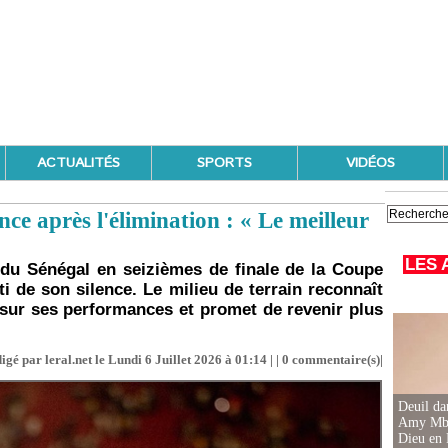
ACTUALITÉS
SPORTS
VIDÉOS
nce après l'élimination : « Le meilleur
»
LES 
 du Sénégal en seizièmes de finale de la Coupe
i de son silence. Le milieu de terrain reconnaît
 sur ses performances et promet de revenir plus
igé par leral.net le Lundi 6 Juillet 2026 à 01:14 | |
0
commentaire(s)|
Deuil d
Amy Mbac
Dieu en 