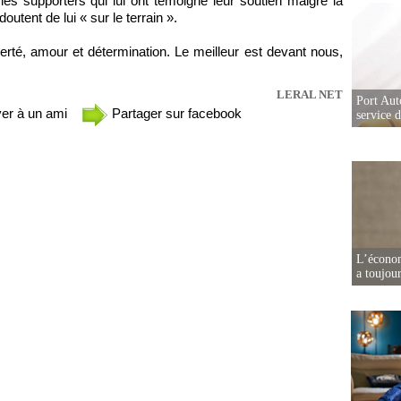
es supporters qui lui ont témoigné leur soutien malgré la
utent de lui « sur le terrain ».
ierté, amour et détermination. Le meilleur est devant nous,
LERAL NET
Port Aut
er à un ami
Partager sur facebook
service 
L’écono
a toujou