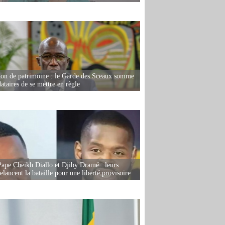
ion de patrimoine : le Garde des Sceaux somme
dataires de se mettre en règle
Pape Cheikh Diallo et Djiby Dramé : leurs
elancent la bataille pour une liberté provisoire