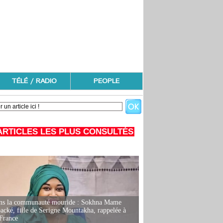
TÉLÉ / RADIO
PEOPLE
ARTICLES LES PLUS CONSULTÉS
ans la communauté mouride : Sokhna Mame
ké, fille de Serigne Mountakha, rappelée à
France