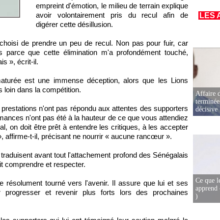
empreint d'émotion, le milieu de terrain explique
avoir volontairement pris du recul afin de
LES 
digérer cette désillusion.
 choisi de prendre un peu de recul. Non pas pour fuir, car
 parce que cette élimination m'a profondément touché,
 », écrit-il.
maturée est une immense déception, alors que les Lions
s loin dans la compétition.
Affaire d
terminée
restations n'ont pas répondu aux attentes des supporters
décisive
mances n'ont pas été à la hauteur de ce que vous attendiez
, on doit être prêt à entendre les critiques, à les accepter
, affirme-t-il, précisant ne nourrir « aucune rancœur ».
s traduisent avant tout l'attachement profond des Sénégalais
dit comprendre et respecter.
Ce que l
ste résolument tourné vers l'avenir. Il assure que lui et ses
apprend 
ur progresser et revenir plus forts lors des prochaines
)