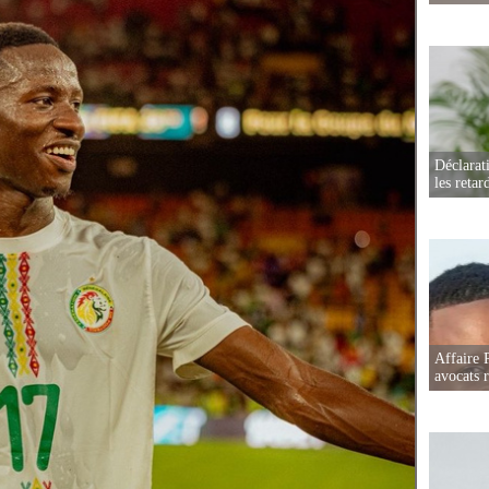
Déclarat
les retar
Affaire 
avocats r