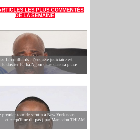
ARTICLES LES PLUS COMMENTÉS
DE LA SEMAINE
es 125 milliards : l’enquête judiciaire est
, le dossier Farba Ngom entre dans sa phase
e premier tour de scrutin à New York nous
— et ce qu'il ne dit pas ( par Mamadou THIAM