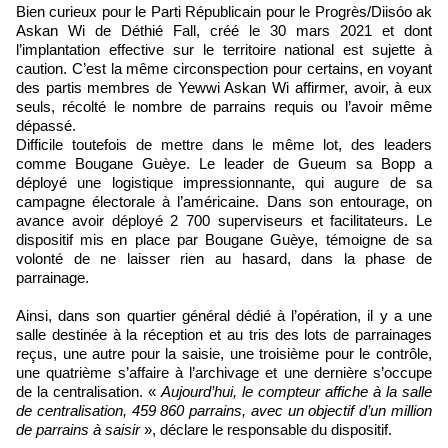
Bien curieux pour le Parti Républicain pour le Progrès/Diisóo ak
Askan Wi de Déthié Fall, créé le 30 mars 2021 et dont
l’implantation effective sur le territoire national est sujette à
caution. C’est la même circonspection pour certains, en voyant
des partis membres de Yewwi Askan Wi affirmer, avoir, à eux
seuls, récolté le nombre de parrains requis ou l’avoir même
dépassé.
Difficile toutefois de mettre dans le même lot, des leaders
comme Bougane Guèye. Le leader de Gueum sa Bopp a
déployé une logistique impressionnante, qui augure de sa
campagne électorale à l’américaine. Dans son entourage, on
avance avoir déployé 2 700 superviseurs et facilitateurs. Le
dispositif mis en place par Bougane Guèye, témoigne de sa
volonté de ne laisser rien au hasard, dans la phase de
parrainage.
Ainsi, dans son quartier général dédié à l’opération, il y a une
salle destinée à la réception et au tris des lots de parrainages
reçus, une autre pour la saisie, une troisième pour le contrôle,
une quatrième s’affaire à l’archivage et une dernière s’occupe
de la centralisation. «
Aujourd’hui, le compteur affiche à la salle
de centralisation, 459 860 parrains, avec un objectif d’un million
de parrains à saisir
», déclare le responsable du dispositif.