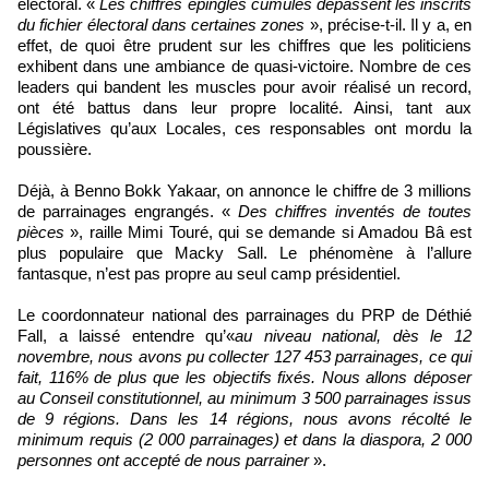
électoral. «
Les chiffres épinglés cumulés dépassent les inscrits
du fichier électoral dans certaines zones
», précise-t-il. Il y a, en
effet, de quoi être prudent sur les chiffres que les politiciens
exhibent dans une ambiance de quasi-victoire. Nombre de ces
leaders qui bandent les muscles pour avoir réalisé un record,
ont été battus dans leur propre localité. Ainsi, tant aux
Législatives qu’aux Locales, ces responsables ont mordu la
poussière.
Déjà, à Benno Bokk Yakaar, on annonce le chiffre de 3 millions
de parrainages engrangés. «
Des chiffres inventés de toutes
pièces
», raille Mimi Touré, qui se demande si Amadou Bâ est
plus populaire que Macky Sall. Le phénomène à l’allure
fantasque, n’est pas propre au seul camp présidentiel.
Le coordonnateur national des parrainages du PRP de Déthié
Fall, a laissé entendre qu’«
au niveau national, dès le 12
novembre, nous avons pu collecter 127 453 parrainages, ce qui
fait, 116% de plus que les objectifs fixés. Nous allons déposer
au Conseil constitutionnel, au minimum 3 500 parrainages issus
de 9 régions. Dans les 14 régions, nous avons récolté le
minimum requis (2 000 parrainages) et dans la diaspora, 2 000
personnes ont accepté de nous parrainer
».