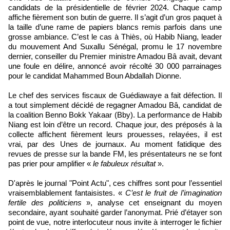
candidats de la présidentielle de février 2024. Chaque camp
affiche fièrement son butin de guerre. Il s’agit d’un gros paquet à
la taille d’une rame de papiers blancs remis parfois dans une
grosse ambiance. C’est le cas à Thiès, où Habib Niang, leader
du mouvement And Suxallu Sénégal, promu le 17 novembre
dernier, conseiller du Premier ministre Amadou Bâ avait, devant
une foule en délire, annoncé avoir récolté 30 000 parrainages
pour le candidat Mahammed Boun Abdallah Dionne.
Le chef des services fiscaux de Guédiawaye a fait défection. Il
a tout simplement décidé de regagner Amadou Bâ, candidat de
la coalition Benno Bokk Yakaar (Bby). La performance de Habib
Niang est loin d’être un record. Chaque jour, des préposés à la
collecte affichent fièrement leurs prouesses, relayées, il est
vrai, par des Unes de journaux. Au moment fatidique des
revues de presse sur la bande FM, les présentateurs ne se font
pas prier pour amplifier «
le fabuleux résultat
».
D'après le journal "Point Actu", ces chiffres sont pour l’essentiel
vraisemblablement fantaisistes. «
C’est le fruit de l’imagination
fertile des politiciens
», analyse cet enseignant du moyen
secondaire, ayant souhaité garder l’anonymat. Prié d’étayer son
point de vue, notre interlocuteur nous invite à interroger le fichier