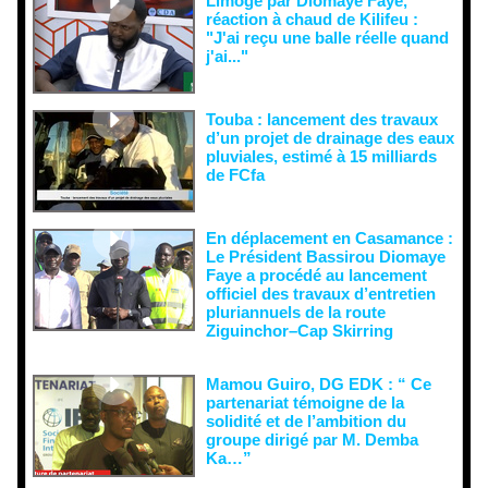
Limogé par Diomaye Faye,
réaction à chaud de Kilifeu :
"J'ai reçu une balle réelle quand
j'ai..."
Touba : lancement des travaux
d’un projet de drainage des eaux
pluviales, estimé à 15 milliards
de FCfa ‎
En déplacement en Casamance :
Le Président Bassirou Diomaye
Faye a procédé au lancement
officiel des travaux d’entretien
pluriannuels de la route
Ziguinchor–Cap Skirring
Mamou Guiro, DG EDK : “ Ce
partenariat témoigne de la
solidité et de l’ambition du
groupe dirigé par M. Demba
Ka…”