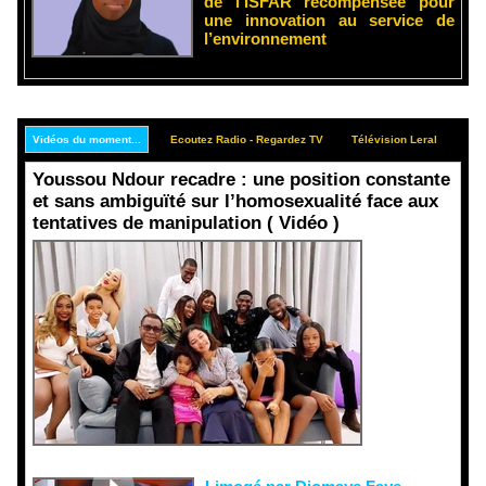
de l’ISFAR récompensée pour
une innovation au service de
l’environnement
Vidéos du moment...
Ecoutez Radio - Regardez TV
Télévision Leral
Rep
Youssou Ndour recadre : une position constante
et sans ambiguïté sur l’homosexualité face aux
tentatives de manipulation ( Vidéo )
Face aux
interprétati
ons
malveillant
es et aux
tentatives
de
récupératio
n visant à
semer le
doute...