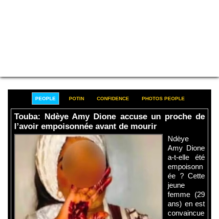
PEOPLE
POTIN
CONFIDENCE
PHOTOS PEOPLE
Touba: Ndèye Amy Dione accuse un proche de
l’avoir empoisonnée avant de mourir
Ndèye
Amy Dione
a-t-elle été
empoisonn
ée ? Cette
jeune
femme (29
ans) en est
convaincue