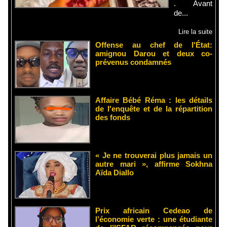
. Avant
de...
Lire la suite
Offense au chef de l'État:
amignou Darou et deux co-
prévenus condamnés
Affaire Bébé Réma : les détails
de l'enquête et de la répartition
des fonds
« Je ne trouverai plus jamais un
autre mari », affirme Sokhna
Aïda Diallo
Prix africain Cedeao de
l’économie verte : une étudiante