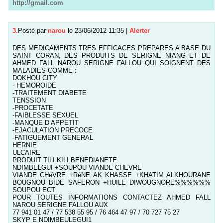
http://gmail.com
3.
Posté par
narou
le 23/06/2012 11:35
|
Alerter
DES MEDICAMENTS TRES EFFICACES PREPARES A BASE DU
SAINT CORAN, DES PRODUITS DE SERIGNE NIANG ET DE
AHMED FALL NAROU SERIGNE FALLOU QUI SOIGNENT DES
MALADIES COMME :
DOKHOU CITY
- HEMOROIDE
-TRAITEMENT DIABETE
TENSSION
-PROCETATE
-FAIBLESSE SEXUEL
-MANQUE D’APPETIT
-EJACULATION PRECOCE
-FATIGUEMENT GENERAL
HERNIE
ULCAIRE
PRODUIT TILI KILI BENEDIANETE
NDIMBELGUI +SOUPOU VIANDE CHEVRE
VIANDE CHéVRE +RéNE AK KHASSE +KHATIM ALKHOURANE
BOUGNOU BIDE SAFERON +HUILE DIWOUGNORE%%%%%%
SOUPOU ECT
POUR TOUTES INFORMATIONS CONTACTEZ AHMED FALL
NAROU SERIGNE FALLOU AUX
77 941 01 47 / 77 538 55 95 / 76 464 47 97 / 70 727 75 27
SKYP E NDIMBEULEGUI1