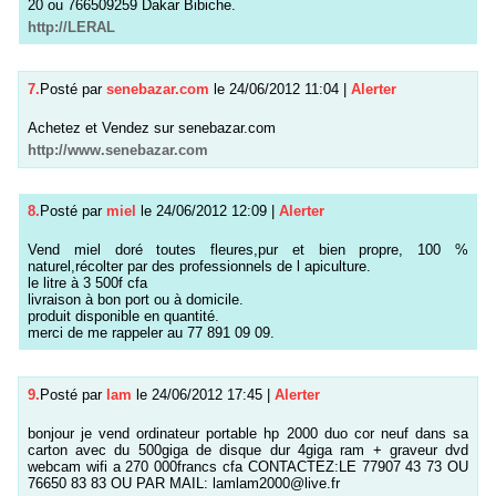
20 ou 766509259 Dakar Bibiche.
http://LERAL
7.
Posté par
senebazar.com
le 24/06/2012 11:04
|
Alerter
Achetez et Vendez sur senebazar.com
http://www.senebazar.com
8.
Posté par
miel
le 24/06/2012 12:09
|
Alerter
Vend miel doré toutes fleures,pur et bien propre, 100 %
naturel,récolter par des professionnels de l apiculture.
le litre à 3 500f cfa
livraison à bon port ou à domicile.
produit disponible en quantité.
merci de me rappeler au 77 891 09 09.
9.
Posté par
lam
le 24/06/2012 17:45
|
Alerter
bonjour je vend ordinateur portable hp 2000 duo cor neuf dans sa
carton avec du 500giga de disque dur 4giga ram + graveur dvd
webcam wifi a 270 000francs cfa CONTACTEZ:LE 77907 43 73 OU
76650 83 83 OU PAR MAIL: lamlam2000@live.fr