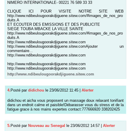
NIMERO INTERNATIONALE- 00221 76 589 33 33
CLIQUE ICI POUR VISITE NOTRE SITE WEB
http://www.ndibeulougoorakdjiguene.sitew.com/#images_de_nos_pro
duits.A
ET ECOUTER DES EMISSIONS ET DES PUBLICITE
SIEGE TOUBA MBACKE LA VILLE SAINTE
http://www.ndibeulougoorakdjiguene.sitew.com/#images_de_nos_pro
duits.A
http://www.ndibeulougoorakdjiguene.sitew.com
http://www.ndibeulougoorakdjiguene.sitew.comAjouter un
commentaire...
http://www.ndibeulougoorakdjiguene.sitew.com
http://www.ndibeulougoorakdjiguene.sitew.com
http://www.ndibeulougoorakdjiguene.sitew.com
http://www.ndibeulougoorakdjiguene.sitew.com
4.
Posté par
didichou
le 23/06/2012 11:45
|
Alerter
didichou et aicha vous proposent un massage doux relaxant tonifiant
dans un endroit calme et paisible!Débarasser vous du stress et de la
fatigue grace à nos mains expertes contact:777666920 338202425
5.
Posté par
Nouveau au Senegal
le 23/06/2012 14:57
|
Alerter