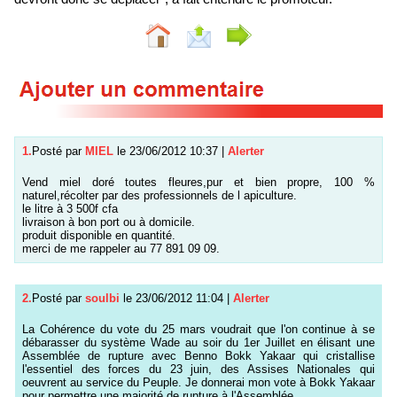
1.
Posté par
MIEL
le 23/06/2012 10:37
|
Alerter
Vend miel doré toutes fleures,pur et bien propre, 100 %
naturel,récolter par des professionnels de l apiculture.
le litre à 3 500f cfa
livraison à bon port ou à domicile.
produit disponible en quantité.
merci de me rappeler au 77 891 09 09.
2.
Posté par
soulbi
le 23/06/2012 11:04
|
Alerter
La Cohérence du vote du 25 mars voudrait que l'on continue à se
débarasser du système Wade au soir du 1er Juillet en élisant une
Assemblée de rupture avec Benno Bokk Yakaar qui cristallise
l'essentiel des forces du 23 juin, des Assises Nationales qui
oeuvrent au service du Peuple. Je donnerai mon vote à Bokk Yakaar
pour permettre une majorité de rupture à l'Assemblée.