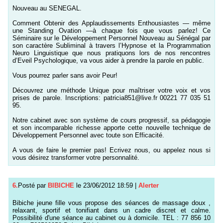
Nouveau au SENEGAL.
Comment Obtenir des Applaudissements Enthousiastes — même
une Standing Ovation —à chaque fois que vous parlez! Ce
Séminaire sur le Développement Personnel Nouveau au Sénégal par
son caractère Subliminal à travers l’Hypnose et la Programmation
Neuro Linguistique que nous pratiquons lors de nos rencontres
d’Eveil Psychologique, va vous aider à prendre la parole en public.
Vous pourrez parler sans avoir Peur!
Découvrez une méthode Unique pour maîtriser votre voix et vos
prises de parole. Inscriptions: patricia851@live.fr 00221 77 035 51
95.
Notre cabinet avec son système de cours progressif, sa pédagogie
et son incomparable richesse apporte cette nouvelle technique de
Développement Personnel avec toute son Efficacité.
A vous de faire le premier pas! Ecrivez nous, ou appelez nous si
vous désirez transformer votre personnalité.
6.
Posté par
BIBICHE
le 23/06/2012 18:59
|
Alerter
Bibiche jeune fille vous propose des séances de massage doux ,
relaxant, sportif et tonifiant dans un cadre discret et calme.
Possibilité d'une séance au cabinet ou à domicile. TEL : 77 856 10