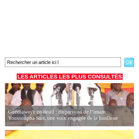
LES ARTICLES LES PLUS CONSULTÉS
Guédiawaye en deuil : disparition de l’imam
Youssoupha Sarr, une voix engagée de la banlieue