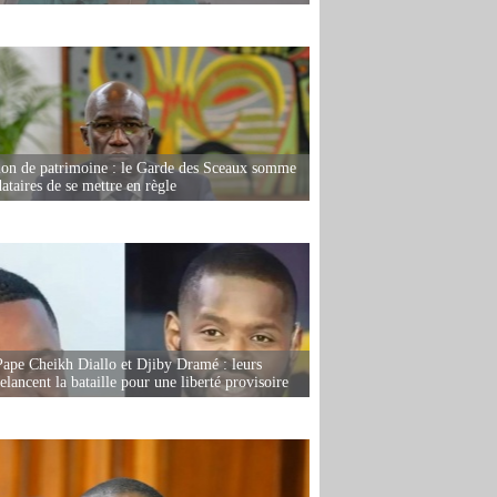
ion de patrimoine : le Garde des Sceaux somme
dataires de se mettre en règle
Pape Cheikh Diallo et Djiby Dramé : leurs
elancent la bataille pour une liberté provisoire