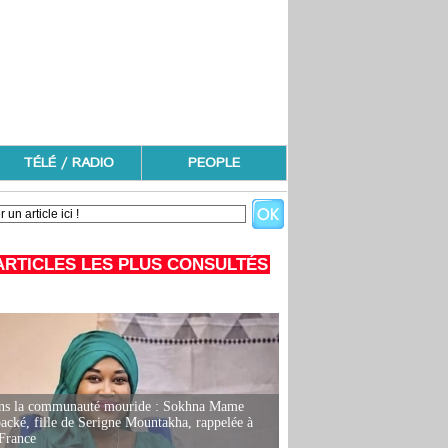
TÉLÉ / RADIO
PEOPLE
ARTICLES LES PLUS CONSULTÉS
ans la communauté mouride : Sokhna Mame
ké, fille de Serigne Mountakha, rappelée à
France