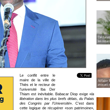
Déclarat
les retar
Le conflit entre le
maire de la ville de
Affaire 
Thiès et le recteur de
avocats r
l’université Iba Der
Thiam est inévitable. Babacar Diop exige «
la
libération dans les plus brefs délais, du Palais
des Congrès par l’Université
». C’est dans
cette logique de récupérer «son patrimoine»,