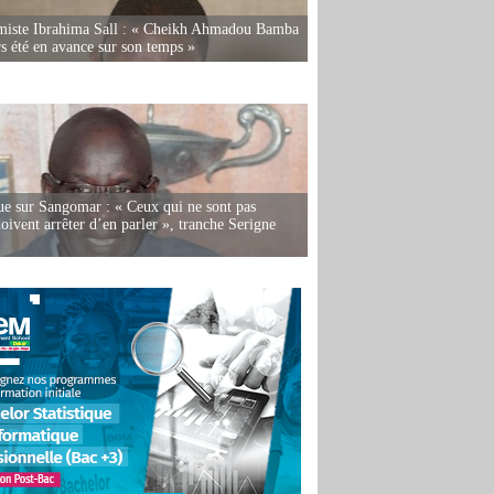
miste Ibrahima Sall : « Cheikh Ahmadou Bamba
rs été en avance sur son temps »
e sur Sangomar : « Ceux qui ne sont pas
oivent arrêter d’en parler », tranche Serigne