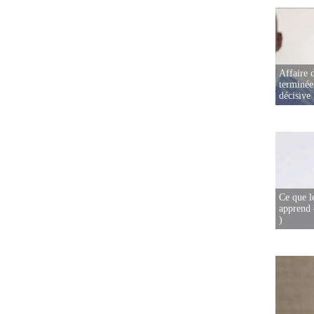
Affaire d
terminée
décisive
Ce que l
apprend 
)