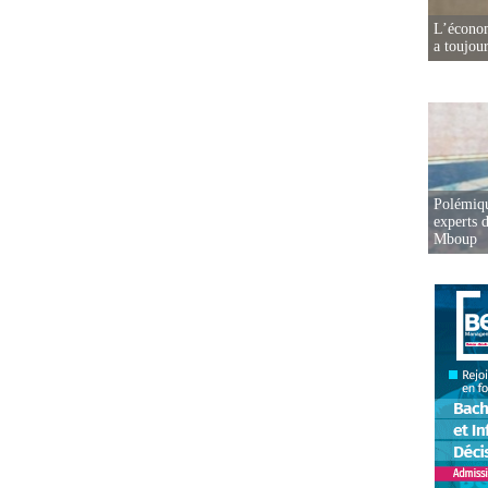
L’écono
a toujou
Polémiqu
experts d
Mboup