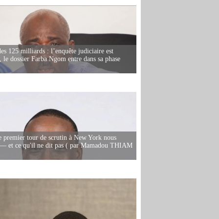
es 125 milliards : l’enquête judiciaire est
, le dossier Farba Ngom entre dans sa phase
e premier tour de scrutin à New York nous
— et ce qu'il ne dit pas ( par Mamadou THIAM