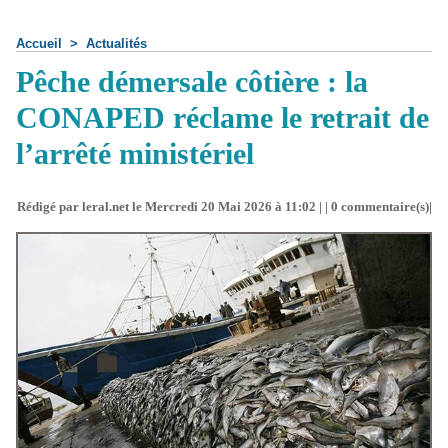
Accueil
>
Actualités
Pêche démersale côtière : la
CONAPED réclame le retrait de
l’arrêté ministériel
Rédigé par leral.net le Mercredi 20 Mai 2026 à 11:02 | |
0
commentaire(s)|