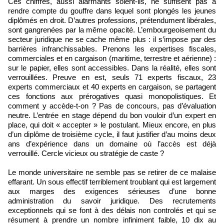
Ces chiffres, aussi alarmants soient-ils, ne suffisent pas à
rendre compte du gouffre dans lequel sont plongés les jeunes
diplômés en droit. D’autres professions, prétendument libérales,
sont gangrenées par la même opacité. L’embourgeoisement du
secteur juridique ne se cache même plus : il s’impose par des
barrières infranchissables. Prenons les expertises fiscales,
commerciales et en cargaison (maritime, terrestre et aérienne) :
sur le papier, elles sont accessibles. Dans la réalité, elles sont
verrouillées. Preuve en est, seuls 71 experts fiscaux, 23
experts commerciaux et 40 experts en cargaison, se partagent
ces fonctions aux prérogatives quasi monopolistiques. Et
comment y accède-t-on ? Pas de concours, pas d’évaluation
neutre. L’entrée en stage dépend du bon vouloir d’un expert en
place, qui doit « accepter » le postulant. Mieux encore, en plus
d’un diplôme de troisième cycle, il faut justifier d’au moins deux
ans d’expérience dans un domaine où l’accès est déjà
verrouillé. Cercle vicieux ou stratégie de caste ?
Le monde universitaire ne semble pas se retirer de ce malaise
effarant. Un sous effectif terriblement troublant qui est largement
aux marges des exigences sérieuses d’une bonne
administration du savoir juridique. Des recrutements
exceptionnels qui se font à des délais non controlés et qui se
résument à prendre un nombre infiniment faible, 10 dix au