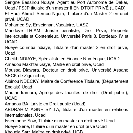
Serigne Bassirou Ndiaye, Agent au Port Autonome de Dakar,
Ucad / FSJP titulaire d’un master II EN DTOIT PRIVÉ (UCAD)
El Hadji Ahmet Semou Ngom, Titulaire d’un Master 2 en droit
privé, UCAD
Mohamed Sy, Enseignant Vacataire, UASZ
Mandoye THIAM, Juriste pénaliste, Droit Privé, Propriété
intellectuelle et Contentieux, Université Paris 8, Bordeaux IV et
UCAD
Ndeye coumba ndiaye, Titulaire d’un master 2 en droit privé,
Ucad
Cheikh NDIAYE, Spécialiste en Finance Numérique, UCAD
Amadou Makhtar Gaye, Maitre en droit privé, Ucad
Moussa Diawara, Docteur en droit privé, Université Assane
SECK de Ziguinchor,
Albinou NDECKY, Maitre de Conférence Titulaire, (Département
Englais) Ucad
Mactar kamara, Agrégé des facultés de droit (Droit public),
UCAD
Amadou BA, juriste en Droit public (Ucad)
ABDRAHIM AGNE SYLLA, titulaire d’un master en relations
internationales, Ucad
Isseu anne Sow, Titulaire d’un master en droit privé Ucad
Ndeye Sene,Titulaire d’un master en droit privé Ucad
Khoudia Sarr, Maître en droit privé, UGB