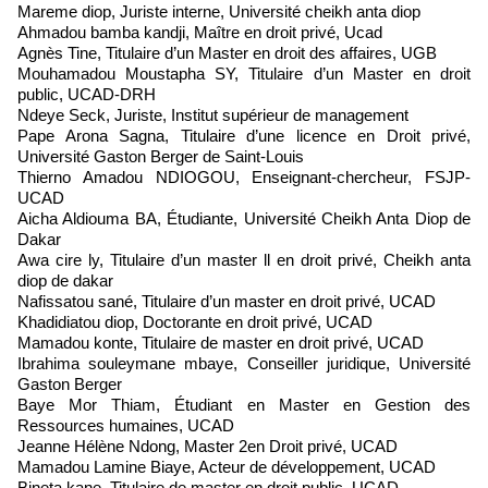
Mareme diop, Juriste interne, Université cheikh anta diop
Ahmadou bamba kandji, Maître en droit privé, Ucad
Agnès Tine, Titulaire d’un Master en droit des affaires, UGB
Mouhamadou Moustapha SY, Titulaire d’un Master en droit
public, UCAD-DRH
Ndeye Seck, Juriste, Institut supérieur de management
Pape Arona Sagna, Titulaire d’une licence en Droit privé,
Université Gaston Berger de Saint-Louis
Thierno Amadou NDIOGOU, Enseignant-chercheur, FSJP-
UCAD
Aicha Aldiouma BA, Étudiante, Université Cheikh Anta Diop de
Dakar
Awa cire ly, Titulaire d’un master ll en droit privé, Cheikh anta
diop de dakar
Nafissatou sané, Titulaire d’un master en droit privé, UCAD
Khadidiatou diop, Doctorante en droit privé, UCAD
Mamadou konte, Titulaire de master en droit privé, UCAD
Ibrahima souleymane mbaye, Conseiller juridique, Université
Gaston Berger
Baye Mor Thiam, Étudiant en Master en Gestion des
Ressources humaines, UCAD
Jeanne Hélène Ndong, Master 2en Droit privé, UCAD
Mamadou Lamine Biaye, Acteur de développement, UCAD
Bineta kane, Titulaire de master en droit public, UCAD