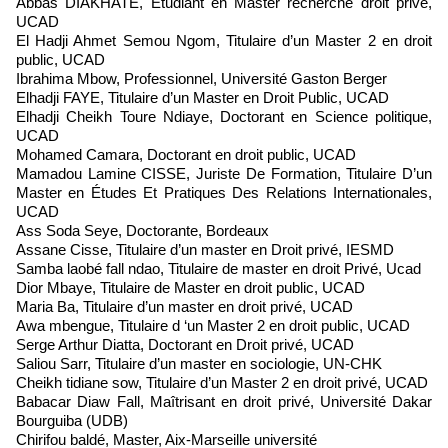
Abbas DIAKHATE, Étudiant en Master recherche droit privé,
UCAD
El Hadji Ahmet Semou Ngom, Titulaire d’un Master 2 en droit
public, UCAD
Ibrahima Mbow, Professionnel, Université Gaston Berger
Elhadji FAYE, Titulaire d’un Master en Droit Public, UCAD
Elhadji Cheikh Toure Ndiaye, Doctorant en Science politique,
UCAD
Mohamed Camara, Doctorant en droit public, UCAD
Mamadou Lamine CISSE, Juriste De Formation, Titulaire D’un
Master en Études Et Pratiques Des Relations Internationales,
UCAD
Ass Soda Seye, Doctorante, Bordeaux
Assane Cisse, Titulaire d’un master en Droit privé, IESMD
Samba laobé fall ndao, Titulaire de master en droit Privé, Ucad
Dior Mbaye, Titulaire de Master en droit public, UCAD
Maria Ba, Titulaire d’un master en droit privé, UCAD
Awa mbengue, Titulaire d ‘un Master 2 en droit public, UCAD
Serge Arthur Diatta, Doctorant en Droit privé, UCAD
Saliou Sarr, Titulaire d’un master en sociologie, UN-CHK
Cheikh tidiane sow, Titulaire d’un Master 2 en droit privé, UCAD
Babacar Diaw Fall, Maîtrisant en droit privé, Université Dakar
Bourguiba (UDB)
Chirifou baldé, Master, Aix-Marseille université