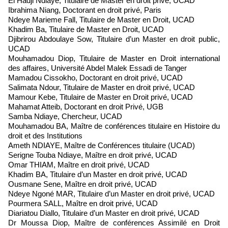
El Hadji Ndiaye, Titulaire de Master en droit privé, UCAD
Ibrahima Niang, Doctorant en droit privé, Paris
Ndeye Marieme Fall, Titulaire de Master en Droit, UCAD
Khadim Ba, Titulaire de Master en Droit, UCAD
Djibrirou Abdoulaye Sow, Titulaire d’un Master en droit public,
UCAD
Mouhamadou Diop, Titulaire de Master en Droit international
des affaires, Université Abdel Malek Essadi de Tanger
Mamadou Cissokho, Doctorant en droit privé, UCAD
Salimata Ndour, Titulaire de Master en droit privé, UCAD
Mamour Kebe, Titulaire de Master en Droit privé, UCAD
Mahamat Atteib, Doctorant en droit Privé, UGB
Samba Ndiaye, Chercheur, UCAD
Mouhamadou BA, Maître de conférences titulaire en Histoire du
droit et des Institutions
Ameth NDIAYE, Maître de Conférences titulaire (UCAD)
Serigne Touba Ndiaye, Maître en droit privé, UCAD
Omar THIAM, Maître en droit privé, UCAD
Khadim BA, Titulaire d’un Master en droit privé, UCAD
Ousmane Sene, Maître en droit privé, UCAD
Ndeye Ngoné MAR, Titulaire d’un Master en droit privé, UCAD
Pourmera SALL, Maître en droit privé, UCAD
Diariatou Diallo, Titulaire d’un Master en droit privé, UCAD
Dr Moussa Diop, Maître de conférences Assimilé en Droit