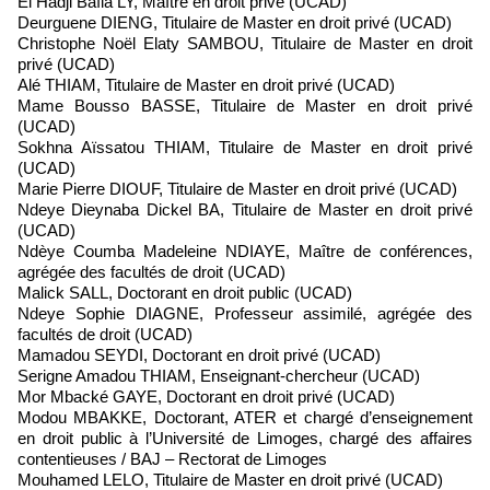
El Hadji Baïla LY, Maître en droit privé (UCAD)
Deurguene DIENG, Titulaire de Master en droit privé (UCAD)
Christophe Noël Elaty SAMBOU, Titulaire de Master en droit
privé (UCAD)
Alé THIAM, Titulaire de Master en droit privé (UCAD)
Mame Bousso BASSE, Titulaire de Master en droit privé
(UCAD)
Sokhna Aïssatou THIAM, Titulaire de Master en droit privé
(UCAD)
Marie Pierre DIOUF, Titulaire de Master en droit privé (UCAD)
Ndeye Dieynaba Dickel BA, Titulaire de Master en droit privé
(UCAD)
Ndèye Coumba Madeleine NDIAYE, Maître de conférences,
agrégée des facultés de droit (UCAD)
Malick SALL, Doctorant en droit public (UCAD)
Ndeye Sophie DIAGNE, Professeur assimilé, agrégée des
facultés de droit (UCAD)
Mamadou SEYDI, Doctorant en droit privé (UCAD)
Serigne Amadou THIAM, Enseignant-chercheur (UCAD)
Mor Mbacké GAYE, Doctorant en droit privé (UCAD)
Modou MBAKKE, Doctorant, ATER et chargé d’enseignement
en droit public à l’Université de Limoges, chargé des affaires
contentieuses / BAJ – Rectorat de Limoges
Mouhamed LELO, Titulaire de Master en droit privé (UCAD)