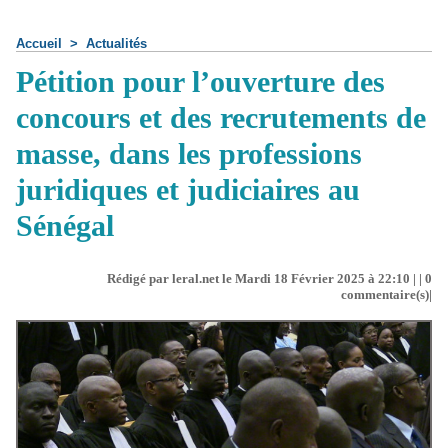
Accueil
>
Actualités
Pétition pour l’ouverture des
concours et des recrutements de
masse, dans les professions
juridiques et judiciaires au
Sénégal
Rédigé par leral.net le Mardi 18 Février 2025 à 22:10 | |
0
commentaire(s)|