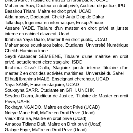
Mohamed Sow, Docteur en droit privé, Auditeur de justice, IPU
Bassirou Thiam, Maître en droit privé, UCAD
Aida mbaye, Doctorant, Cheikh Anta Diop de Dakar
Talla diop, Ingénieur en informatique, Ensup Afrique
Assane YADE, Titulaire d’un master en droit privé et juriste
interne en cabinet d’avocat, Ucad
Ibrahima Yaya Diallo, Master II en droit public, UCAD
Mahamadou sounkarou balde, Étudiants, Université Numérique
Cheikh Hamidou kane
Seydi Ababacar SEMBÈNE, Titulaire d’une maîtrise en droit
privé, actuellement clerc stagiaire, ISDD
Ibrahima Cissé Diallo, Stagiaire juriste interne Titulaire d’un
master 2 en droit des activités maritimes, Université du Sahel
El hadj Ibrahima MALE, Enseignant chercheur, UCAD
Yaya SANÉ, Huissier stagiaire, UCAD
Soukeyna SARR, Étudiante en GRH, UNCHK
Seydou Diarra, Auditeur de Justice, Titulaire de Master en droit
Privé, UAHB
Rokhaya NGAIDO, Maître en droit Privé (UCAD)
Ndeye Marie Fall, Maître en Droit Privé (Ucad)
Vieux Ibra Ba, Maître en droit privé (Ucad)
Amadou Tidiane Daff, Maître en Droit privé (Ucad)
Galaye Faye, Maître en Droit Privé (Ucad)