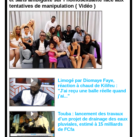
tentatives de manipulation ( Vidéo )
Face aux
interprétati
ons
malveillant
es et aux
tentatives
de
récupératio
n visant à
semer le
doute...
Limogé par Diomaye Faye,
réaction à chaud de Kilifeu :
"J'ai reçu une balle réelle quand
j'ai..."
Touba : lancement des travaux
d’un projet de drainage des eaux
pluviales, estimé à 15 milliards
de FCfa ‎