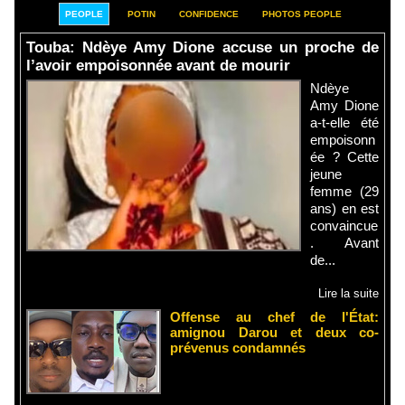
PEOPLE
POTIN
CONFIDENCE
PHOTOS PEOPLE
Touba: Ndèye Amy Dione accuse un proche de
l’avoir empoisonnée avant de mourir
Ndèye
Amy Dione
a-t-elle été
empoisonn
ée ? Cette
jeune
femme (29
ans) en est
convaincue
. Avant
de...
Lire la suite
Offense au chef de l'État:
amignou Darou et deux co-
prévenus condamnés