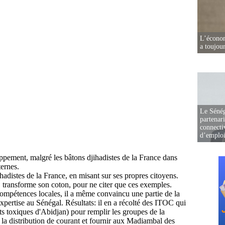
L’écono
a toujou
Le Sénég
partenar
connectiv
d’emplo