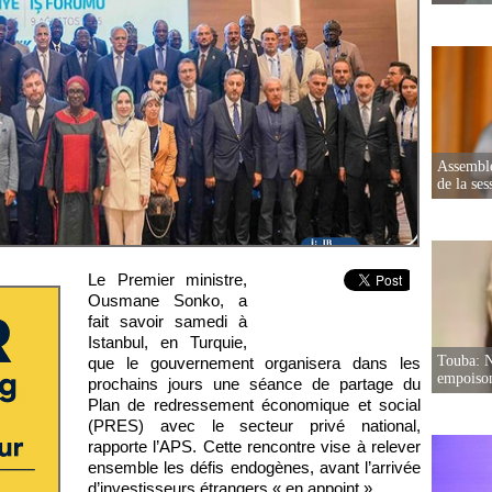
Assemblé
de la ses
Le Premier ministre,
Ousmane Sonko, a
fait savoir samedi à
Istanbul, en Turquie,
Touba: N
que le gouvernement organisera dans les
empoison
prochains jours une séance de partage du
Plan de redressement économique et social
(PRES) avec le secteur privé national,
rapporte l’APS. Cette rencontre vise à relever
ensemble les défis endogènes, avant l’arrivée
d’investisseurs étrangers « en appoint ».