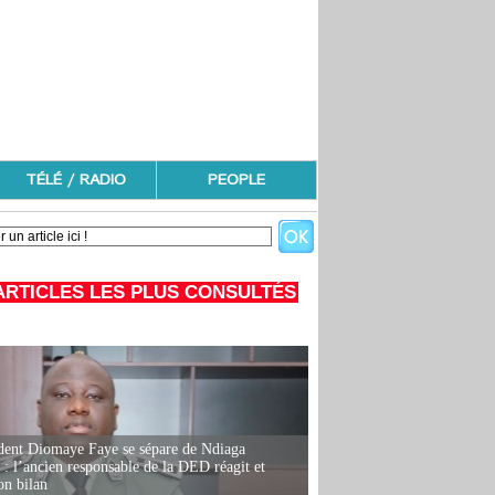
TÉLÉ / RADIO
PEOPLE
ARTICLES LES PLUS CONSULTÉS
dent Diomaye Faye se sépare de Ndiaga
: l’ancien responsable de la DED réagit et
on bilan