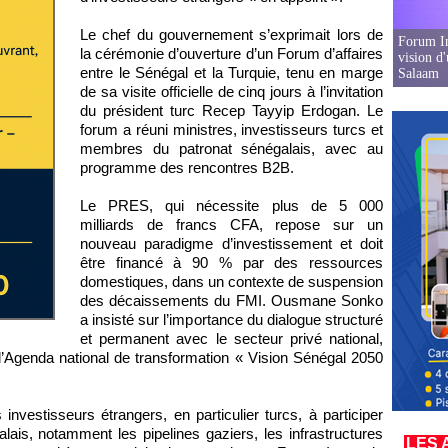
Le chef du gouvernement s’exprimait lors de
Forum In
la cérémonie d’ouverture d’un Forum d’affaires
vision d
entre le Sénégal et la Turquie, tenu en marge
Salaam
de sa visite officielle de cinq jours à l’invitation
du président turc Recep Tayyip Erdogan. Le
forum a réuni ministres, investisseurs turcs et
membres du patronat sénégalais, avec au
programme des rencontres B2B.
Le PRES, qui nécessite plus de 5 000
milliards de francs CFA, repose sur un
nouveau paradigme d’investissement et doit
être financé à 90 % par des ressources
domestiques, dans un contexte de suspension
des décaissements du FMI. Ousmane Sonko
a insisté sur l’importance du dialogue structuré
et permanent avec le secteur privé national,
l’Agenda national de transformation « Vision Sénégal 2050
investisseurs étrangers, en particulier turcs, à participer
lais, notamment les pipelines gaziers, les infrastructures
LES 