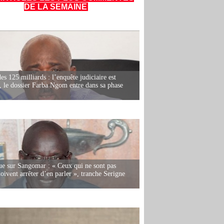
DE LA SEMAINE
es 125 milliards : l’enquête judiciaire est
, le dossier Farba Ngom entre dans sa phase
e sur Sangomar : « Ceux qui ne sont pas
oivent arrêter d’en parler », tranche Serigne