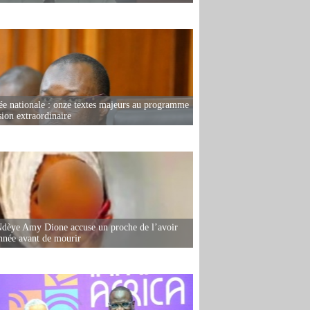
e nationale : onze textes majeurs au programme
sion extraordinaire
dèye Amy Dione accuse un proche de l’avoir
née avant de mourir