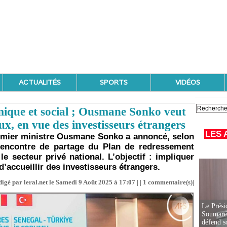
ACTUALITÉS
SPORTS
VIDÉOS
ique et social ; Ousmane Sonko veut
ux, en vue des investisseurs étrangers
LES 
 Premier ministre Ousmane Sonko a annoncé, selon
rencontre de partage du Plan de redressement
e secteur privé national. L’objectif : impliquer
’accueillir des investisseurs étrangers.
igé par leral.net le Samedi 9 Août 2025 à 17:07 | |
1
commentaire(s)|
Le Prési
Soumaré 
défend s