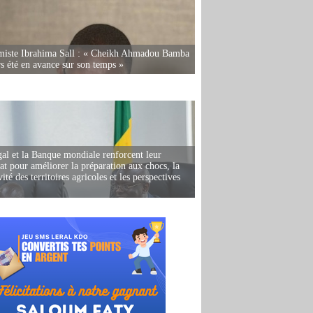
miste Ibrahima Sall : « Cheikh Ahmadou Bamba
rs été en avance sur son temps »
al et la Banque mondiale renforcent leur
iat pour améliorer la préparation aux chocs, la
ité des territoires agricoles et les perspectives
i