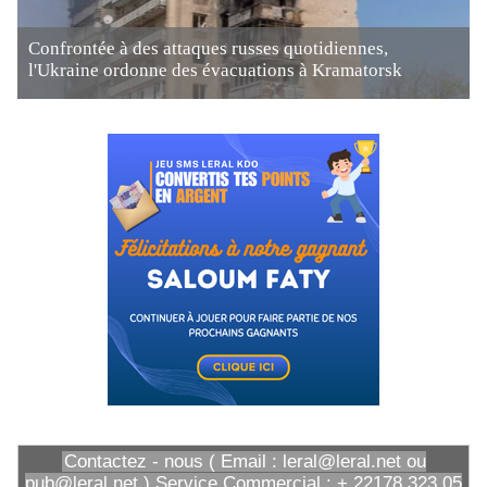
Confrontée à des attaques russes quotidiennes,
l'Ukraine ordonne des évacuations à Kramatorsk
Contactez - nous ( Email : leral@leral.net ou
pub@leral.net ) Service Commercial : + 22178 323 05