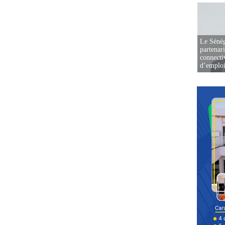
Le Sénég
partenar
connectiv
d’emplo