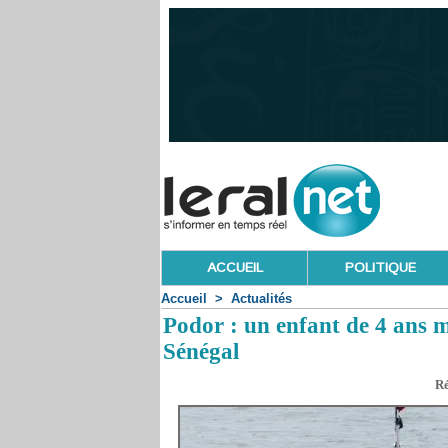
ACCUEIL
POLITIQUE
Accueil
>
Actualités
Podor : un enfant de 4 ans 
Sénégal
Ré