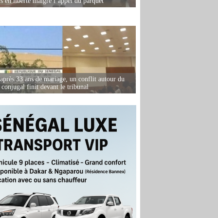
is en liberté malgré l’appel du parquet
après 33 ans de mariage, un conflit autour du
conjugal finit devant le tribunal