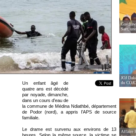
Guédiawa
Sarr, un
JOJ Daka
Un enfant âgé de
du COJOJ
quatre ans est décédé
par noyade, dimanche,
dans un cours d’eau de
la commune de Médina Ndiathbé, département
de Podor (nord), a appris l’APS de source
familiale.
Le drame est survenu aux environs de 13
Affaire 
heures. Selon la même source, la victime se