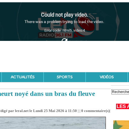
ACTUALITÉS
SPORTS
VIDÉOS
meurt noyé dans un bras du fleuve
LES 
digé par leral.net le Lundi 25 Mai 2026 à 11:50 | |
0
commentaire(s)|