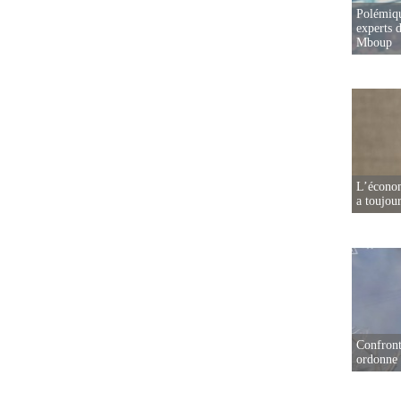
Polémiqu
experts d
Mboup
L’écono
a toujou
Confront
ordonne 