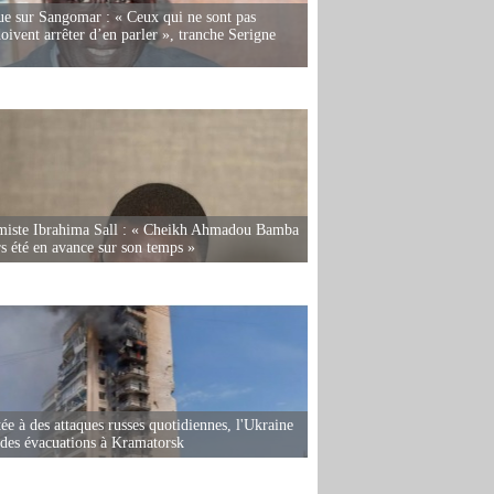
e sur Sangomar : « Ceux qui ne sont pas
oivent arrêter d’en parler », tranche Serigne
miste Ibrahima Sall : « Cheikh Ahmadou Bamba
rs été en avance sur son temps »
ée à des attaques russes quotidiennes, l'Ukraine
des évacuations à Kramatorsk