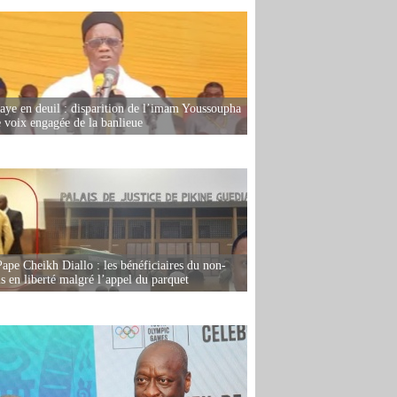
ye en deuil : disparition de l’imam Youssoupha
e voix engagée de la banlieue
Pape Cheikh Diallo : les bénéficiaires du non-
is en liberté malgré l’appel du parquet