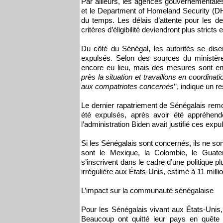
Par ailleurs, les agences gouvernementales
et le Department of Homeland Security (DH
du temps. Les délais d’attente pour les de
critères d’éligibilité deviendront plus stricts 
Du côté du Sénégal, les autorités se dise
expulsés. Selon des sources du ministère
encore eu lieu, mais des mesures sont en c
près la situation et travaillons en coordinati
aux compatriotes concernés
’’, indique un 
Le dernier rapatriement de Sénégalais rem
été expulsés, après avoir été appréhendé
l’administration Biden avait justifié ces expul
Si les Sénégalais sont concernés, ils ne son
sont le Mexique, la Colombie, le Guate
s’inscrivent dans le cadre d’une politique p
irrégulière aux États-Unis, estimé à 11 mil
L’impact sur la communauté sénégalaise
Pour les Sénégalais vivant aux États-Unis
Beaucoup ont quitté leur pays en quête 