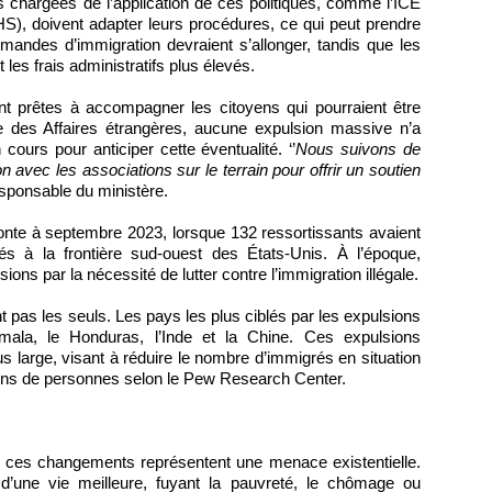
 chargées de l’application de ces politiques, comme l’ICE
S), doivent adapter leurs procédures, ce qui peut prendre
mandes d’immigration devraient s’allonger, tandis que les
et les frais administratifs plus élevés.
nt prêtes à accompagner les citoyens qui pourraient être
 des Affaires étrangères, aucune expulsion massive n’a
ours pour anticiper cette éventualité. ‘’
Nous suivons de
on avec les associations sur le terrain pour offrir un soutien
responsable du ministère.
onte à septembre 2023, lorsque 132 ressortissants avaient
s à la frontière sud-ouest des États-Unis. À l’époque,
sions par la nécessité de lutter contre l’immigration illégale.
t pas les seuls. Les pays les plus ciblés par les expulsions
mala, le Honduras, l’Inde et la Chine. Ces expulsions
lus large, visant à réduire le nombre d’immigrés en situation
lions de personnes selon le Pew Research Center.
, ces changements représentent une menace existentielle.
d’une vie meilleure, fuyant la pauvreté, le chômage ou