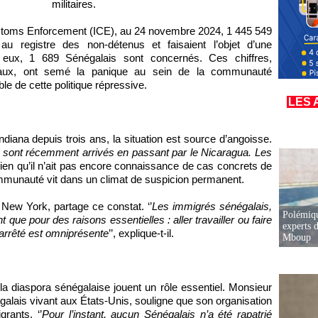
militaires.
ustoms Enforcement (ICE), au 24 novembre 2024, 1 445 549
 au registre des non-détenus et faisaient l’objet d’une
i eux, 1 689 Sénégalais sont concernés. Ces chiffres,
iaux, ont semé la panique au sein de la communauté
ble de cette politique répressive.
LES 
ndiana depuis trois ans, la situation est source d’angoisse.
ui sont récemment arrivés en passant par le Nicaragua. Les
l. Bien qu’il n’ait pas encore connaissance de cas concrets de
ommunauté vit dans un climat de suspicion permanent.
 New York, partage ce constat. ‘’
Les immigrés sénégalais,
Polémiqu
que pour des raisons essentielles : aller travailler ou faire
experts d
 arrêté est omniprésente
’’, explique-t-il.
Mboup
 la diaspora sénégalaise jouent un rôle essentiel. Monsieur
alais vivant aux États-Unis, souligne que son organisation
grants. ‘’
Pour l’instant, aucun Sénégalais n’a été rapatrié