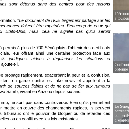
rtains sont détenus dans des centres pour des raisons
L’écono
a toujou
rmation. ‘’
Le document de l’ICE largement partagé sur les
ersonnes doivent être rapatriées. Beaucoup de ceux qui
ux États-Unis, mais cela ne signifie pas qu’ils seront
 permis à plus de 700 Sénégalais d’obtenir des certificats
iale, leur offrant ainsi une certaine protection face aux
s juridiques, aidons à régulariser les situations et
, ajoute-t-il.
Confront
ordonne 
 se propage rapidement, exacerbant la peur et la confusion.
tent en garde contre les fake news et appellent à la
partir de sources fiables et de ne pas se fier aux rumeurs
e Awa Samb, vivant en Arizona depuis six ans.
ump, ne sont pas sans controverse. Bien qu’ils permettent
Le Sénég
ur mettre en œuvre des changements rapides, ils peuvent
partenar
Les tribunaux ont le pouvoir de bloquer ou de retarder ces
connectiv
elles ou en conflit avec les lois existantes.
d’emplo