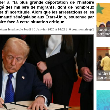
 à ‘’la plus grande déportation de l’histoire
ngé des milliers de migrants, dont de nombreux
t d’incertitude. Alors que les arrestations et les
unauté sénégalaise aux États-Unis, soutenue par
ire face à cette situation critique.
é par leral.net le Jeudi 30 Janvier 2025 à 10:28 | |
0
commentaire(s)|
Guédiawa
Sarr, un
Affaire 
lieu rem