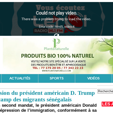
ACTUALITÉS
SPORTS
VIDÉOS
ulsion du président américain D. Trump
 camp des migrants sénégalais
LES 
 second mandat, le président américain Donald
 répression de l’immigration, conformément à sa