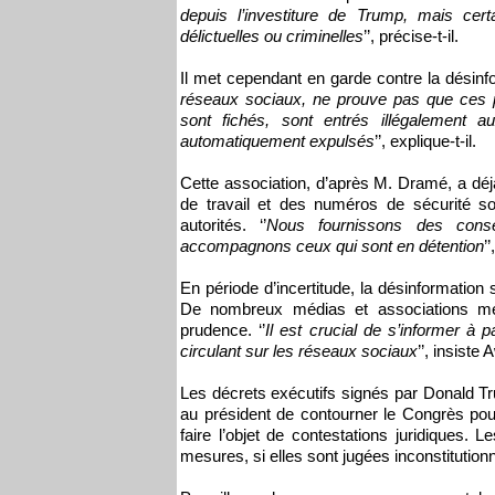
depuis l’investiture de Trump, mais ce
délictuelles ou criminelles
’’, précise-t-il.
Il met cependant en garde contre la désinfo
réseaux sociaux, ne prouve pas que ces p
sont fichés, sont entrés illégalement a
automatiquement expulsés
’’, explique-t-il.
Cette association, d’après M. Dramé, a déjà
de travail et des numéros de sécurité soc
autorités. ‘’
Nous fournissons des conseil
accompagnons ceux qui sont en détention
’’
En période d’incertitude, la désinformation
De nombreux médias et associations met
prudence. ‘’
Il est crucial de s’informer à 
circulant sur les réseaux sociaux
’’, insist
Les décrets exécutifs signés par Donald Tr
au président de contourner le Congrès po
faire l’objet de contestations juridiques. 
mesures, si elles sont jugées inconstitutionn