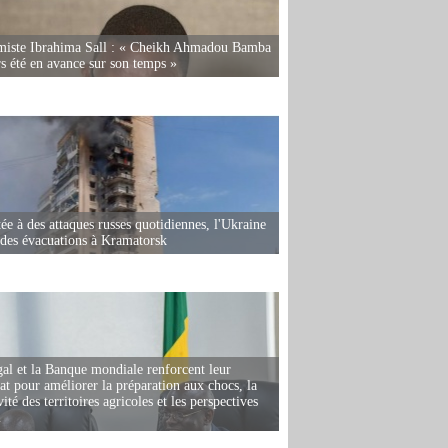
miste Ibrahima Sall : « Cheikh Ahmadou Bamba
rs été en avance sur son temps »
ée à des attaques russes quotidiennes, l'Ukraine
des évacuations à Kramatorsk
al et la Banque mondiale renforcent leur
iat pour améliorer la préparation aux chocs, la
ité des territoires agricoles et les perspectives
i