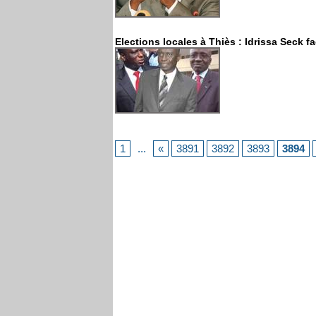
Elections locales à Thiès : Idrissa Seck
1
...
«
3891
3892
3893
3894