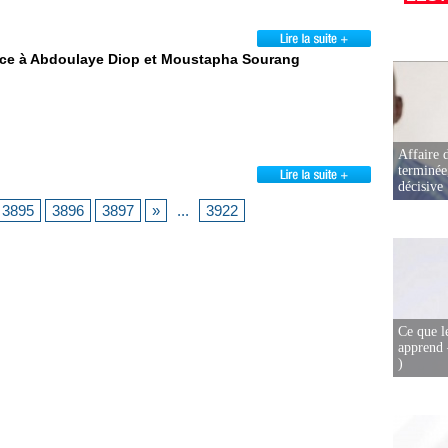
 face à Abdoulaye Diop et Moustapha Sourang
Affaire d
terminée
décisive
3895
3896
3897
»
...
3922
Ce que l
apprend 
)