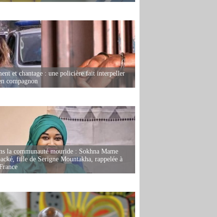
nt et chantage : une policière fait interpeller
ien compagnon
ans la communauté mouride : Sokhna Mame
ké, fille de Serigne Mountakha, rappelée à
France