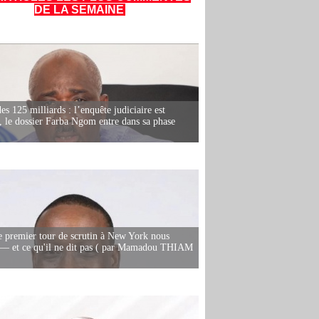
DE LA SEMAINE
es 125 milliards : l’enquête judiciaire est
, le dossier Farba Ngom entre dans sa phase
e premier tour de scrutin à New York nous
— et ce qu'il ne dit pas ( par Mamadou THIAM