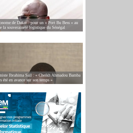
onome de Dakar : pour un « Port Bu Bess » au
de la souveraineté logistique du Sénégal
miste Ibrahima Sall : « Cheikh Ahmadou Bamba
rs été en avance sur son temps »