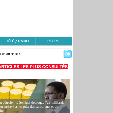
TÉLÉ / RADIO
PEOPLE
ARTICLES LES PLUS CONSULTÉS
u pétrole : le Sénégal débloque 729 milliards
r préserver les prix des carburants et de
ité