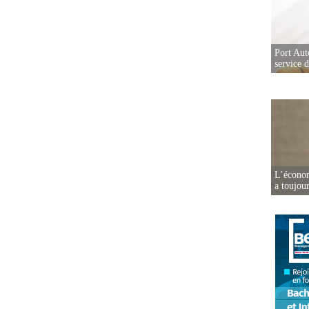
Port Aut
service 
L’écono
a toujou