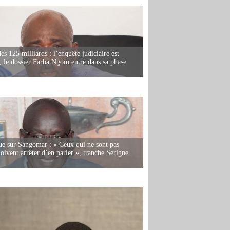
es 125 milliards : l’enquête judiciaire est
, le dossier Farba Ngom entre dans sa phase
e sur Sangomar : « Ceux qui ne sont pas
oivent arrêter d’en parler », tranche Serigne