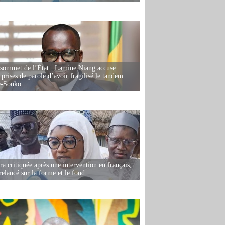
 sommet de l’État : Lamine Niang accuse
 prises de parole d’avoir fragilisé le tandem
-Sonko
 critiquée après une intervention en français,
relancé sur la forme et le fond