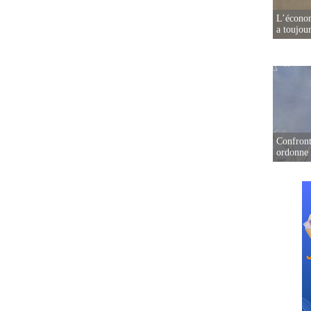
L’écono
a toujou
Confront
ordonne 