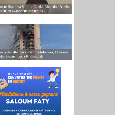
miste Ibrahima Sall : « Cheikh Ahmadou Bamba
rs été en avance sur son temps »
ée à des attaques russes quotidiennes, l'Ukraine
des évacuations à Kramatorsk