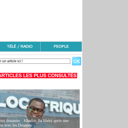
TÉLÉ / RADIO
PEOPLE
ARTICLES LES PLUS CONSULTÉS
eux douanier : Khadim Ba libéré après une
ion avec les Douanes