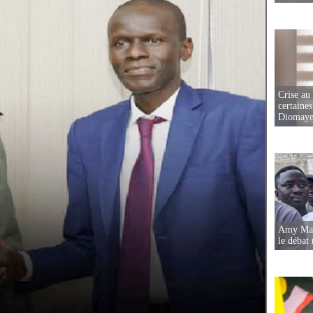
Crise au
certaines
Diomaye
Amy Mara
le débat 