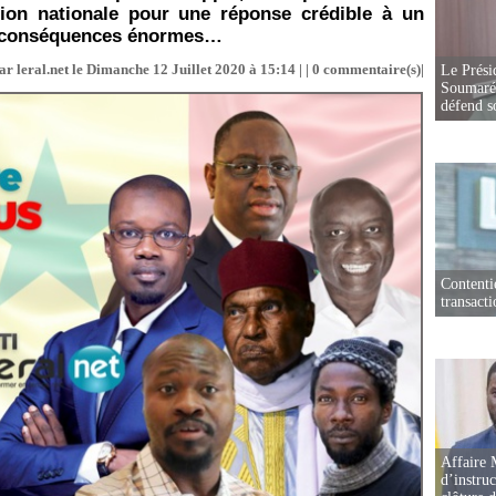
ion nationale pour une réponse crédible à un
es conséquences énormes…
r leral.net le Dimanche 12 Juillet 2020 à 15:14 | |
0
commentaire(s)|
Le Prési
Soumaré 
défend s
Contenti
transact
Affaire 
d’instruc