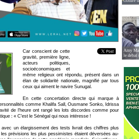
clôture 
Amy Mara
Car conscient de cette
le débat 
gravité, première ligne,
acteurs politiques,
socioéconomiques et
même religieux ont répondu, présent dans un
élan de solidarité nationale, magnifié par tous
ceux qui aiment le navire Sunugal.
En cette concertation directe qui marque à
s personnalités comme Khalifa Sall, Ousmane Sonko, Idrissa
avité de l’heure ont rangé les lots discordes comme pour
ique : « C’est le Sénégal qui nous intéresse !
vec un élargissement des tests livrait des chiffres plus
s, les prévisions les plus pessimistes étaient déversées au-