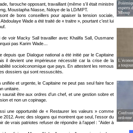
Polémiqu
e, farouche opposant, travaillant (même s’il était ministre
experts d
ieng, Moustapha Niasse, Ndoye de la LD/MPT.
Mboup
ont de bons conseillers pour apaiser la tension sociale,
Abdoulaye Wade a été traité de « traitre », pourtant c’est lui
uf.
 de voir Macky Sall travailler avec Khalifa Sall, Ousmane
ourquoi pas Karim Wade…
depuis que Dialogue national a été initié par le Capitaine
is il devient une impérieuse nécessité car la crise de la
L’écono
a toujou
abilité socioéconomique que pays. En attestent les remous
res dossiers qui sont ressuscités.
nifiée et urgente, le Capitaine ne peut pas seul faire face
n unitaire.
 saurait être aux ordres d’un chef, et une gestion sobre et
sion et non un copinage.
ssi une opportunité de « Restaurer les valeurs » comme
Confront
e de 2012. Avec des slogans qui montrent que seul, l'essor du
ordonne 
voir de vrais patriotes refuser de répondre à l'appel : "Aider à