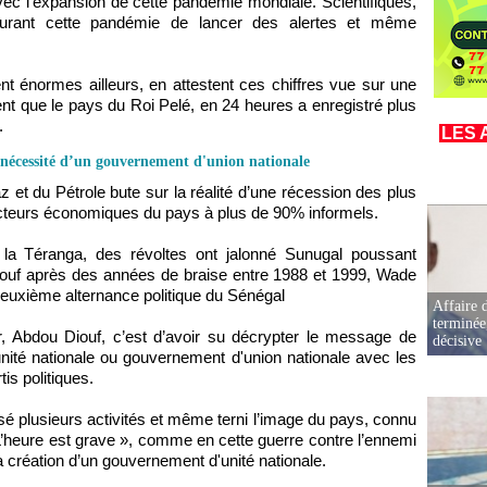
avec l’expansion de cette pandémie mondiale. Scientifiques,
 durant cette pandémie de lancer des alertes et même
nt énormes ailleurs, en attestent ces chiffres vue sur une
ient que le pays du Roi Pelé, en 24 heures a enregistré plus
.
LES 
a nécessité d’un gouvernement d'union nationale
 et du Pétrole bute sur la réalité d’une récession des plus
ecteurs économiques du pays à plus de 90% informels.
a Téranga, des révoltes ont jalonné Sunugal poussant
Diouf après des années de braise entre 1988 et 1999, Wade
deuxième alternance politique du Sénégal
Affaire d
terminée
 Abdou Diouf, c’est d’avoir su décrypter le message de
décisive
d’unité nationale ou gouvernement d'union nationale avec les
tis politiques.
 plusieurs activités et même terni l’image du pays, connu
L’heure est grave », comme en cette guerre contre l’ennemi
la création d’un gouvernement d'unité nationale.