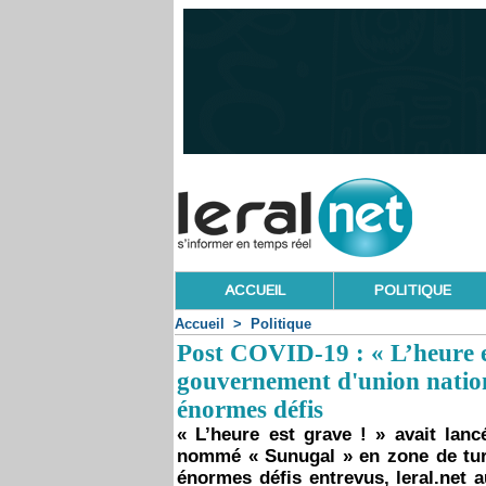
ACCUEIL
POLITIQUE
Accueil
>
Politique
Post COVID-19 : « L’heure es
gouvernement d'union nation
énormes défis
« L’heure est grave ! » avait lan
nommé « Sunugal » en zone de tur
énormes défis entrevus, leral.net 