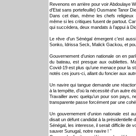
Revenons en arrière pour voir Abdoulaye Wad
d’Etat sans portefeuille) Ousmane Tanor D
Dans cet élan, même les chefs religieux s
même si les critiques fusent de partout. Car 
qui succédera, deux mandats à l’appui à Dio
Le rêve d’un Sénégal émergent c’est aussi
Sonko, Idrissa Seck, Malick Gackou, et p
Gouvernement d’union nationale on en parle 
du bateau, est presque aux oubliettes. Ma
Covid-19 est plus qu’une menace pour la st
notés ces jours-ci, allant du foncier aux aut
Un navire qui tangue demande une réaction u
à la tempête, d’où la nécessité d’un autre éla
Travailler avec quelqu’un pour son pays, ne
transparente passe forcément par une cohé
Un gouvernement d’union nationale est au
disait un défunt candidat à la présidentiell
Sénégal, les interesse, il serait difficile de 
sauver Sunugal, notre navire ! "