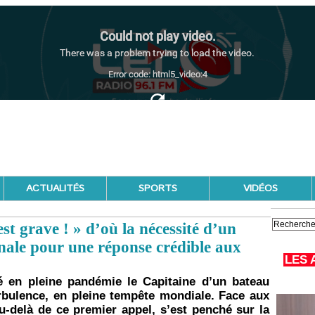
ACTUALITÉS
SPORTS
VIDÉOS
t grave ! » d’où la nécessité d’un
ale pour une réponse crédible aux
LES 
cé en pleine pandémie le Capitaine d’un bateau
bulence, en pleine tempête mondiale. Face aux
au-delà de ce premier appel, s’est penché sur la