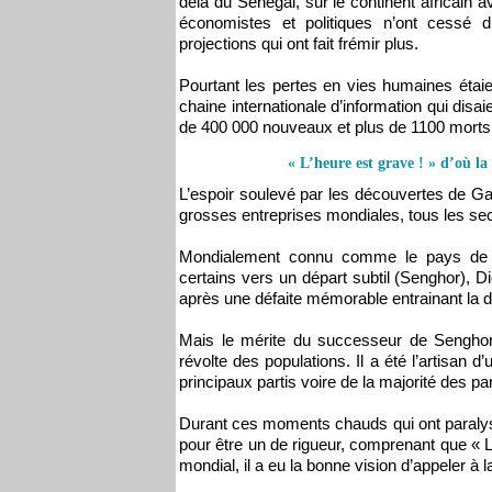
delà du Sénégal, sur le continent africain 
économistes et politiques n’ont cessé
projections qui ont fait frémir plus.
Pourtant les pertes en vies humaines étaie
chaine internationale d’information qui disa
de 400 000 nouveaux et plus de 1100 morts
« L’heure est grave ! » d’où l
L’espoir soulevé par les découvertes de Gaz
grosses entreprises mondiales, tous les s
Mondialement connu comme le pays de l
certains vers un départ subtil (Senghor), 
après une défaite mémorable entrainant la 
Mais le mérite du successeur de Senghor,
révolte des populations. Il a été l’artisan 
principaux partis voire de la majorité des par
Durant ces moments chauds qui ont paralysé
pour être un de rigueur, comprenant que « 
mondial, il a eu la bonne vision d’appeler à 