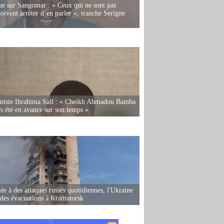
e sur Sangomar : « Ceux qui ne sont pas
oivent arrêter d’en parler », tranche Serigne
miste Ibrahima Sall : « Cheikh Ahmadou Bamba
rs été en avance sur son temps »
ée à des attaques russes quotidiennes, l'Ukraine
des évacuations à Kramatorsk