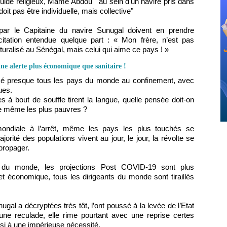
uide religieux, Mame Abdou " au sein d'un navire pris dans
oit pas être individuelle, mais collective"
ar le Capitaine du navire Sunugal doivent en prendre
 citation entendue quelque part : « Mon frère, n’est pas
turalisé au Sénégal, mais celui qui aime ce pays ! »
une alerte plus économique que sanitaire !
sé presque tous les pays du monde au confinement, avec
ues.
à bout de souffle tirent la langue, quelle pensée doit-on
re même les plus pauvres ?
ondiale à l’arrêt, même les pays les plus touchés se
orité des populations vivent au jour, le jour, la révolte se
 propager.
et du monde, les projections Post COVID-19 sont plus
et économique, tous les dirigeants du monde sont tiraillés
gal a décryptées très tôt, l’ont poussé à la levée de l’Etat
une reculade, elle rime pourtant avec une reprise certes
si à une impérieuse nécessité.