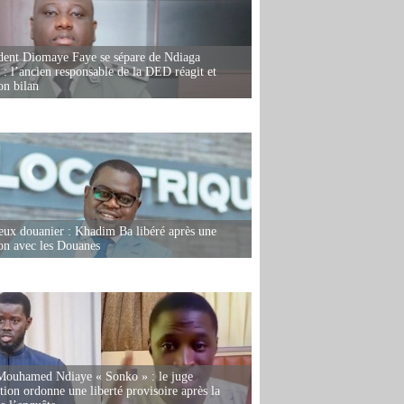
dent Diomaye Faye se sépare de Ndiaga
: l’ancien responsable de la DED réagit et
on bilan
eux douanier : Khadim Ba libéré après une
ion avec les Douanes
Mouhamed Ndiaye « Sonko » : le juge
tion ordonne une liberté provisoire après la