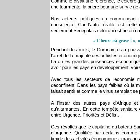
Comme le disait une référence, le célèbre g
une tourmente, la prière pour une survie ne d
Nos acteurs politiques en commençant p
conscience. Car l’autre réalité est cette
seulement Sénégalais celui qui est né ou na
« L’heure est grave ! », 
Pendant des mois, le Coronavirus a pous
l’arrêt de la majorité des activités économiq
Là où les grandes puissances économiques 
avoir pour les pays en développement, voi
Avec tous les secteurs de l’économie m
déconfinent. Dans les pays faibles où la maj
faisait sentir et comme le virus semblait se
A l’instar des autres pays d’Afrique 
qu’alarmantes. En cette tempête sanitaire 
entre Urgence, Priorités et Défis…
Ces révoltes que le capitaine du bateau Sunu
d’urgence. Qualifiée par certains comme 
timide des activités économiques, mais aus