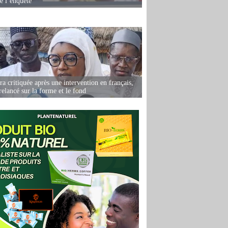
de l’enquête
 critiquée après une intervention en français,
relancé sur la forme et le fond