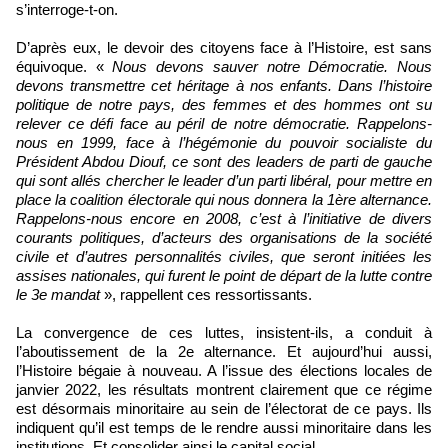
s’interroge-t-on.
D’après eux, le devoir des citoyens face à l’Histoire, est sans
équivoque. «
Nous devons sauver notre Démocratie. Nous
devons transmettre cet héritage à nos enfants. Dans l’histoire
politique de notre pays, des femmes et des hommes ont su
relever ce défi face au péril de notre démocratie. Rappelons-
nous en 1999, face à l’hégémonie du pouvoir socialiste du
Président Abdou Diouf, ce sont des leaders de parti de gauche
qui sont allés chercher le leader d’un parti libéral, pour mettre en
place la coalition électorale qui nous donnera la 1ère alternance.
Rappelons-nous encore en 2008, c’est à l’initiative de divers
courants politiques, d’acteurs des organisations de la société
civile et d’autres personnalités civiles, que seront initiées les
assises nationales, qui furent le point de départ de la lutte contre
le 3e mandat
», rappellent ces ressortissants.
La convergence de ces luttes, insistent-ils, a conduit à
l’aboutissement de la 2e alternance. Et aujourd’hui aussi,
l’Histoire bégaie à nouveau. A l’issue des élections locales de
janvier 2022, les résultats montrent clairement que ce régime
est désormais minoritaire au sein de l’électorat de ce pays. Ils
indiquent qu’il est temps de le rendre aussi minoritaire dans les
institutions. Et consolider ainsi le capital social.