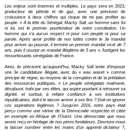
Les enjeux sont énormes et multiples. Le pays sera en 2023,
producteur de pétrole et de gaz, avec une prévision de
croissance à deux chiffres qui risque de ne pas profiter au
peuple. «
À la tête du Sénégal, Macky Sall, un homme sans foi
ni loi, est le premier pourfendeur de notre constitution. Un
homme qui n’a aucun respect ni pour son peuple ni pour sa
parole. Après avoir profité de nos luttes contre le 3e mandat
pour arriver au pouvoir, il termine un premier mandat vicié de 7
ans, puis il usurpe un mandat illégitime de 5 ans
», fustigent les
ressortissants sénégalais de France.
Ainsi, ils précisent qu’aujourd’hui, Macky Sall tente d’imposer
une 3e candidature illégale, avec du « wax waxet » comme
principe de règne, au moyens de la corruption et de la prédation
des ressources publiques. «
Le peuple sénégalais malmené,
désabusé, trahi par ses élites, qui aspire pourtant à retrouver sa
dignité, et surtout, à refaire confiance à ses institutions
républicaines, doit-il le laisser arriver à ses fins ? Doit-on ignorer
ces aspirations légitimes ? Jusqu’en 2016, notre pays était
perçu comme une vitrine de la Démocratie respectée et citée
en exemple en Afrique de l’Ouest. Une démocratie que nous
avons reçu en héritage de nos pères fondateurs. Devrions-nous
la laisser sombrer entre les mains d’un apprenti dictateur ?
,