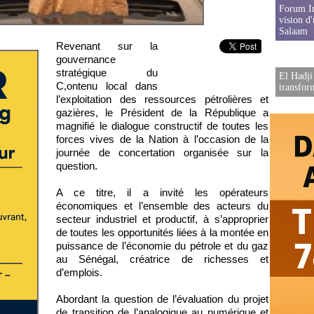
Forum In
vision d
Salaam
Revenant sur la
gouvernance
stratégique du
El Hadji
C,ontenu local dans
transfor
l’exploitation des ressources pétrolières et
gazières, le Président de la République a
magnifié le dialogue constructif de toutes les
forces vives de la Nation à l’occasion de la
journée de concertation organisée sur la
question.
A ce titre, il a invité les opérateurs
économiques et l’ensemble des acteurs du
secteur industriel et productif, à s’approprier
de toutes les opportunités liées à la montée en
puissance de l’économie du pétrole et du gaz
au Sénégal, créatrice de richesses et
d’emplois.
Abordant la question de l’évaluation du projet
de transition de l’analogique au numérique et