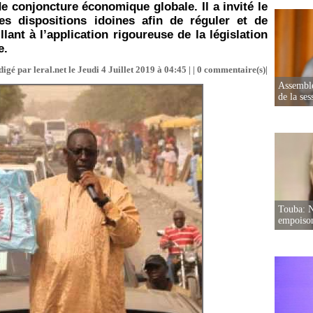
conjoncture économique globale. Il a invité le
s dispositions idoines afin de réguler et de
illant à l’application rigoureuse de la législation
e.
igé par leral.net le Jeudi 4 Juillet 2019 à 04:45 | |
0
commentaire(s)|
Assemblé
de la ses
Touba: N
empoison