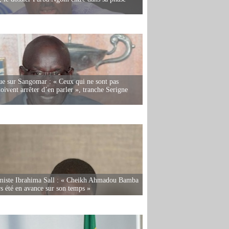
e sur Sangomar : « Ceux qui ne sont pas
oivent arrêter d’en parler », tranche Serigne
miste Ibrahima Sall : « Cheikh Ahmadou Bamba
rs été en avance sur son temps »