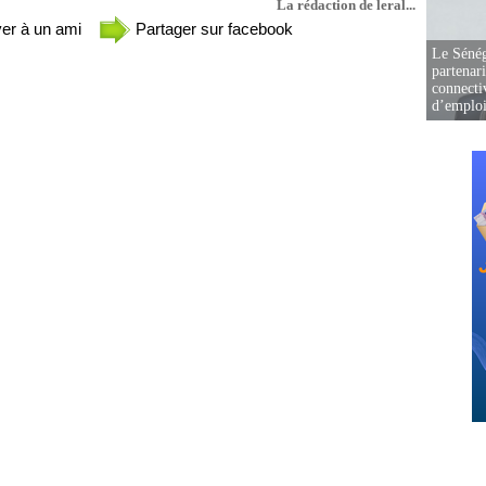
La rédaction de leral...
er à un ami
Partager sur facebook
Le Sénég
partenar
connectiv
d’emplo