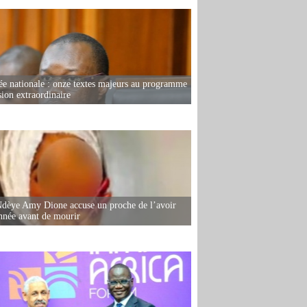
e nationale : onze textes majeurs au programme
sion extraordinaire
dèye Amy Dione accuse un proche de l’avoir
née avant de mourir