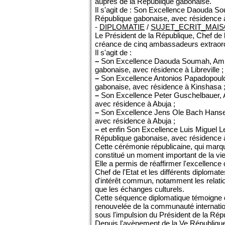
auprès de la République gabonaise.
Il s'agit de : Son Excellence Daouda S
République gabonaise, avec résidence à 
-
DIPLOMATIE
/
SUJET_ECRIT_MAI
Le Président de la République, Chef de 
créance de cinq ambassadeurs extraordi
Il s'agit de :
–
Son Excellence Daouda Soumah, Ambass
gabonaise, avec résidence à Libreville ;
–
Son Excellence Antonios Papadopoulos,
gabonaise, avec résidence à Kinshasa 
–
Son Excellence Peter Guschelbauer, Am
avec résidence à Abuja ;
–
Son Excellence Jens Ole Bach Hansen
avec résidence à Abuja ;
–
et enfin Son Excellence Luis Miguel Le
République gabonaise, avec résidence
Cette cérémonie républicaine, qui marqu
constitué un moment important de la vie
Elle a permis de réaffirmer l'excellence
Chef de l'Etat et les différents diploma
d'intérêt commun, notamment les relatio
que les échanges culturels.
Cette séquence diplomatique témoigne de
renouvelée de la communauté internation
sous l'impulsion du Président de la Rép
Depuis l'avènement de la Ve République,