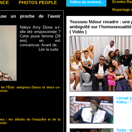
Ecoutez Rad
ENCE
PHOTOS PEOPLE
Vidéos du moment...
Reportage 
se un proche de l’avoir
Youssou Ndour recadre : une p
ambiguïté sur l’homosexualité
Ndèye Amy Dione a-t-
( Vidéo )
elle été empoisonnée ?
Cette jeune femme (29
ans) en est
convaincue. Avant de...
Lire la suite
 de l'État: amignou Darou et deux co-
amnés
Limogé p
Kilifeu : 
ma : les détails de l'enquête et de la
fonds
Touba : l