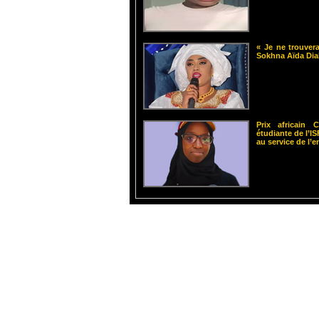
« Je ne trouvera
Sokhna Aïda Dia
Prix africain
étudiante de l’
au service de l’