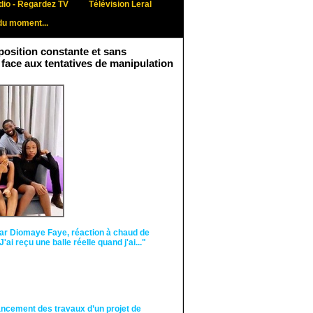
io - Regardez TV
Télévision Leral
du moment...
osition constante et sans
 face aux tentatives de manipulation
Face aux interprétations
malveillantes et aux
tentatives de
récupération visant à
semer le doute...
ar Diomaye Faye, réaction à chaud de
"J'ai reçu une balle réelle quand j'ai..."
ancement des travaux d’un projet de