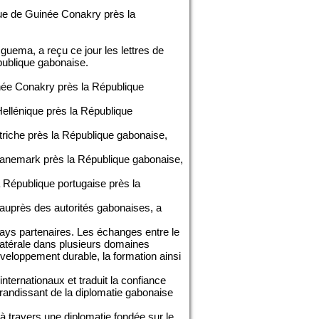
que de Guinée Conakry près la
guema, a reçu ce jour les lettres de
publique gabonaise.
née Conakry près la République
ellénique près la République
riche près la République gabonaise,
anemark près la République gabonaise,
 République portugaise près la
 auprès des autorités gabonaises, a
 pays partenaires. Les échanges entre le
ilatérale dans plusieurs domaines
éveloppement durable, la formation ainsi
ternationaux et traduit la confiance
grandissant de la diplomatie gabonaise
à travers une diplomatie fondée sur le