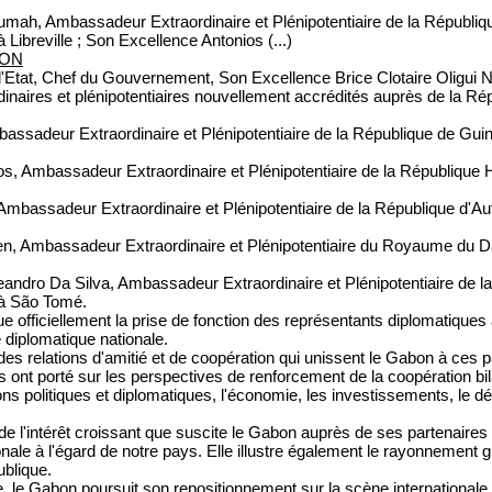
oumah, Ambassadeur Extraordinaire et Plénipotentiaire de la Républi
Libreville ; Son Excellence Antonios (...)
SON
l'Etat, Chef du Gouvernement, Son Excellence Brice Clotaire Oligui N
naires et plénipotentiaires nouvellement accrédités auprès de la Ré
adeur Extraordinaire et Plénipotentiaire de la République de Gui
 Ambassadeur Extraordinaire et Plénipotentiaire de la République H
;
bassadeur Extraordinaire et Plénipotentiaire de la République d'Aut
, Ambassadeur Extraordinaire et Plénipotentiaire du Royaume du D
andro Da Silva, Ambassadeur Extraordinaire et Plénipotentiaire de la
 à São Tomé.
e officiellement la prise de fonction des représentants diplomatiques
 diplomatique nationale.
 des relations d'amitié et de coopération qui unissent le Gabon à ces
tes ont porté sur les perspectives de renforcement de la coopération b
ns politiques et diplomatiques, l'économie, les investissements, le d
 l'intérêt croissant que suscite le Gabon auprès de ses partenaires in
ale à l'égard de notre pays. Elle illustre également le rayonnement 
ublique.
 le Gabon poursuit son repositionnement sur la scène internationale 