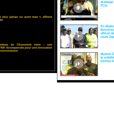
drainage 
FCfa ‎
i plus jamais un autre mari », affirme
llo
En dépla
Bassirou
officiel 
route Zi
 Cedeao de l’économie verte : une
ISFAR récompensée pour une innovation
environnement
Mamou Gu
la solidi
Demba 