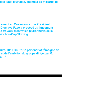
des eaux pluviales, estimé à 15 milliards de
cement en Casamance : Le Président
 Diomaye Faye a procédé au lancement
des travaux d’entretien pluriannuels de la
guinchor–Cap Skirring
iro, DG EDK : “ Ce partenariat témoigne de
té et de l’ambition du groupe dirigé par M.
Ka…”