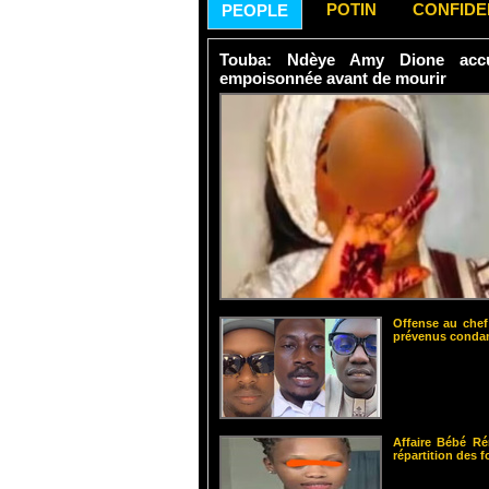
POTIN
CONFID
PEOPLE
Touba: Ndèye Amy Dione accu
empoisonnée avant de mourir
Offense au chef
prévenus cond
Affaire Bébé Ré
répartition des 