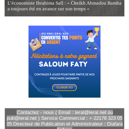
L’économiste Ibrahima Sall : « Cheikh Ahmadou Bamba
a toujours été en avance sur son temps »
Contactez - nous ( Email : leral@leral.net ou
pub@leral.net ) Service Commercial : + 22178 323 05
05 Directeur de Publication et Administrateur : Diafara