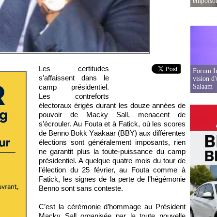
empoison
Les certitudes
Forum In
s’affaissent dans le
vision d
camp présidentiel.
Salaam
Les contreforts
électoraux érigés durant les douze années de
pouvoir de Macky Sall, menacent de
s’écrouler. Au Fouta et à Fatick, où les scores
de Benno Bokk Yaakaar (BBY) aux différentes
élections sont généralement imposants, rien
ne garantit plus la toute-puissance du camp
présidentiel. A quelque quatre mois du tour de
l’élection du 25 février, au Fouta comme à
Fatick, les signes de la perte de l’hégémonie
Benno sont sans conteste.
C’est la cérémonie d’hommage au Président
Macky Sall organisée par la toute nouvelle