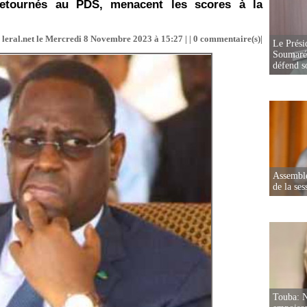
retournés au PDS, menacent les scores à la
 leral.net le Mercredi 8 Novembre 2023 à 15:27 | |
0
commentaire(s)|
Le Prési
Soumaré 
défend s
Assemblé
de la ses
Touba: N