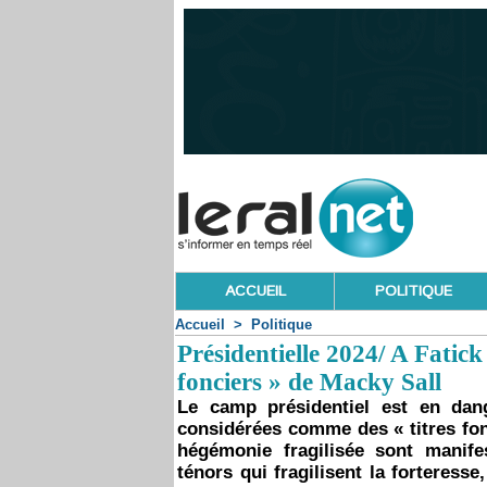
ACCUEIL
POLITIQUE
Accueil
>
Politique
Présidentielle 2024/ A Fatick
fonciers » de Macky Sall
Le camp présidentiel est en dan
considérées comme des « titres fon
hégémonie fragilisée sont manife
ténors qui fragilisent la forteress