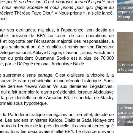
especté sa décision. C’est pourquoi, lorsqu’il a porté son
 nous avons accepté et nous prions pour qu’il gagne au
Polémiqu
experts d
déclaré Thérèse Faye Diouf. « Nous prions », a-t-elle lancé,
Mboup
ance.
sur ses certitudes, n’a plus, à l’apparence, son destin en
 faible moisson de BBY au cours de ces opérations de
 et boycotté par l'écrasante majorité des responsables, a
inages seulement ont été récoltés et remis par son Directeur
légué national, Ablaye Diagne, classant, ainsi, Fatick bon
nchor du président Ousmane Sonko est à plus de 70.000
e, par le Délégué régional, Abdoulaye Baldé.
L’écono
a toujou
suprématie sans partage. C’est d’ailleurs la victoire à la
sauvé le camp présidentiel d’une déroute historique. Sans
vée derrière Yewwi Askan Wi aux dernières Législatives.
 qui a fait trembler le camp présidentiel, lorsque Abdoulaye
la présidentielle contre Amadou Bâ, le candidat de Macky
sormais sous hypothèque.
Le Sénég
partenar
s du Parti démocratique sénégalais ont, en effet, décidé de
connectiv
ue. Les anciens ministres Kalidou Diallo et Sada Ndiaye ont
d’emplo
mois du 1er tour de la présidentielle. Ils avaient certes gelé
ieux, tous les deux avaient rallié BBY. Le divorce survenu