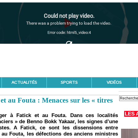
ACTUALITÉS
SPORTS
VIDÉOS
 et au Fouta : Menaces sur les « titres
LES 
ger à Fatick et au Fouta. Dans ces localités
ciers » de Benno Bokk Yakaar, les signes d’une
stes. A Fatick, ce sont les dissensions entre
e, au Fouta, les défections des anciens ministres