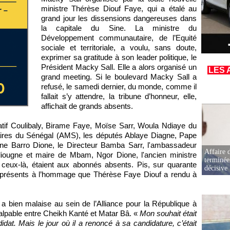
ministre Thérèse Diouf Faye, qui a étalé au
grand jour les dissensions dangereuses dans
la capitale du Sine. La ministre du
Développement communautaire, de l’Equité
sociale et territoriale, a voulu, sans doute,
exprimer sa gratitude à son leader politique, le
Président Macky Sall. Elle a alors organisé un
LES 
grand meeting. Si le boulevard Macky Sall a
refusé, le samedi dernier, du monde, comme il
fallait s’y attendre, la tribune d’honneur, elle,
affichait de grands absents.
if Coulibaly, Birame Faye, Moïse Sarr, Woula Ndiaye du
res du Sénégal (AMS), les députés Ablaye Diagne, Pape
e Barro Dione, le Directeur Bamba Sarr, l'ambassadeur
Affaire d
iougne et maire de Mbam, Ngor Dione, l'ancien ministre
terminée
eux-là, étaient aux abonnés absents. Pis, sur quarante
décisive
nt présents à l’hommage que Thérèse Faye Diouf a rendu à
 a bien malaise au sein de l’Alliance pour la République à
palpable entre Cheikh Kanté et Matar Bâ. «
Mon souhait était
idat. Mais le jour où il a renoncé à sa candidature, c’était