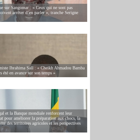
e sur Sangomar : « Ceux qui ne sont pas
oivent arrêter d’en parler », tranche Serigne
miste Ibrahima Sall : « Cheikh Ahmadou Bamba
rs été en avance sur son temps »
al et la Banque mondiale renforcent leur
iat pour améliorer la préparation aux chocs, la
ité des territoires agricoles et les perspectives
i