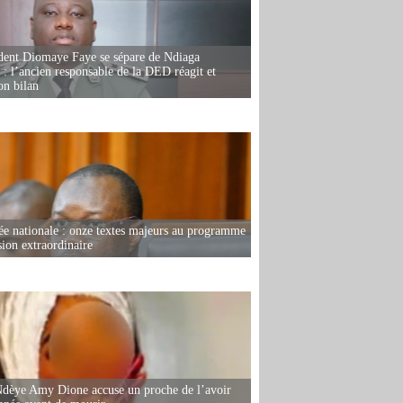
dent Diomaye Faye se sépare de Ndiaga
: l’ancien responsable de la DED réagit et
on bilan
e nationale : onze textes majeurs au programme
sion extraordinaire
dèye Amy Dione accuse un proche de l’avoir