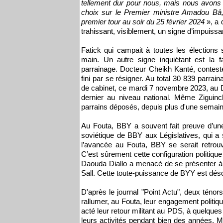
tellement dur pour nous, mais nous avons r
choix sur le Premier ministre Amadou Bâ,
premier tour au soir du 25 février 2024
», a 
trahissant, visiblement, un signe d’impuiss
Fatick qui campait à toutes les élections 
main. Un autre signe inquiétant est la
parrainage. Docteur Cheikh Kanté, contesté
fini par se résigner. Au total 30 839 parra
de cabinet, ce mardi 7 novembre 2023, au Dé
dernier au niveau national. Même Zigui
parrains déposés, depuis plus d'une semain
Au Fouta, BBY a souvent fait preuve d’une 
soviétique de BBY aux Législatives, qui a 
l’avancée au Fouta, BBY se serait retrou
C’est sûrement cette configuration politique
Daouda Diallo a menacé de se présenter à 
Sall. Cette toute-puissance de BYY est dé
D'après le journal "Point Actu", deux ténor
rallumer, au Fouta, leur engagement politiq
acté leur retour militant au PDS, à quelques 
leurs activités pendant bien des années. M