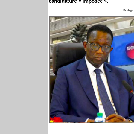
candidature « imposée ».
Rédigé