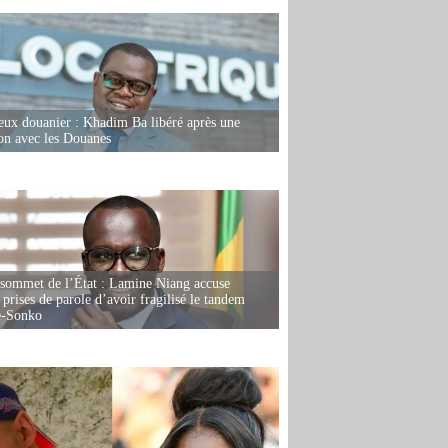
eux douanier : Khadim Ba libéré après une
ion avec les Douanes
 sommet de l’État : Lamine Niang accuse
 prises de parole d’avoir fragilisé le tandem
-Sonko