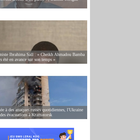
miste Ibrahima Sall : « Cheikh Ahmadou Bamba
rs été en avance sur son temps »
ée à des attaques russes quotidiennes, l'Ukraine
des évacuations à Kramatorsk