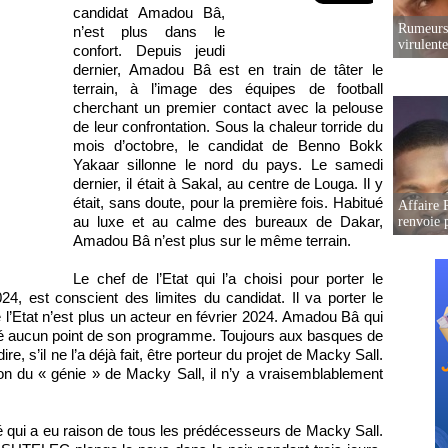
candidat Amadou Bâ,
Rumeurs 
n’est plus dans le
virulent
confort. Depuis jeudi
dernier, Amadou Bâ est en train de tâter le
terrain, à l’image des équipes de football
cherchant un premier contact avec la pelouse
de leur confrontation. Sous la chaleur torride du
mois d’octobre, le candidat de Benno Bokk
Yakaar sillonne le nord du pays. Le samedi
dernier, il était à Sakal, au centre de Louga. Il y
était, sans doute, pour la première fois. Habitué
Affaire P
au luxe et au calme des bureaux de Dakar,
renvoie p
Amadou Bâ n’est plus sur le même terrain.
Le chef de l’Etat qui l’a choisi pour porter le
4, est conscient des limites du candidat. Il va porter le
l’Etat n’est plus un acteur en février 2024. Amadou Bâ qui
liné aucun point de son programme. Toujours aux basques de
re, s’il ne l’a déjà fait, être porteur du projet de Macky Sall.
ation du « génie » de Macky Sall, il n’y a vraisemblablement
ité qui a eu raison de tous les prédécesseurs de Macky Sall.