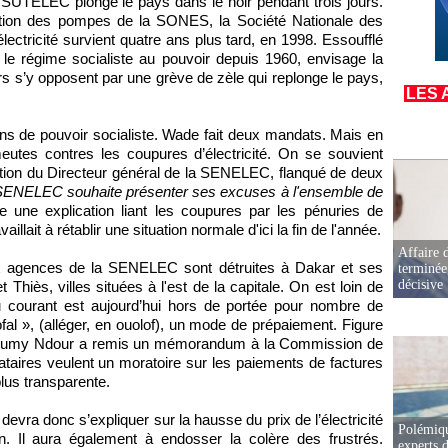
SUTELEC plonge le pays dans le noir pendant trois jours.
uption des pompes de la SONES, la Société Nationale des
ectricité survient quatre ans plus tard, en 1998. Essoufflé
le régime socialiste au pouvoir depuis 1960, envisage la
rs s’y opposent par une grève de zèle qui replonge le pays,
LES 
ans de pouvoir socialiste. Wade fait deux mandats. Mais en
eutes contres les coupures d’électricité. On se souvient
nation du Directeur général de la SENELEC, flanqué de deux
 La SENELEC souhaite présenter ses excuses à l'ensemble de
age une explication liant les coupures par les pénuries de
illait à rétablir une situation normale d'ici la fin de l'année.
Affaire d
ix agences de la SENELEC sont détruites à Dakar et ses
terminée
décisive
Thiès, villes situées à l'est de la capitale. On est loin de
du courant est aujourd’hui hors de portée pour nombre de
l », (alléger, en ouolof), un mode de prépaiement. Figure
ste Oumy Ndour a remis un mémorandum à la Commission de
nataires veulent un moratoire sur les paiements de factures
lus transparente.
devra donc s’expliquer sur la hausse du prix de l’électricité
Polémiqu
. Il aura également à endosser la colère des frustrés.
experts d