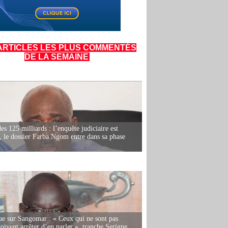
ARTICLES LES PLUS COMMENTÉS
DE LA SEMAINE
es 125 milliards : l’enquête judiciaire est
, le dossier Farba Ngom entre dans sa phase
e sur Sangomar : « Ceux qui ne sont pas
oivent arrêter d’en parler », tranche Serigne