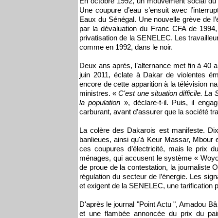
En octobre 1992, un mouvement social du 
Une coupure d’eau s’ensuit avec l’interr
Eaux du Sénégal. Une nouvelle grève de l’él
par la dévaluation du Franc CFA de 1994, 
privatisation de la SENELEC. Les travailleu
comme en 1992, dans le noir.
Deux ans après, l’alternance met fin à 40 
juin 2011, éclate à Dakar de violentes ém
encore de cette apparition à la télévision 
ministres. «
C'est une situation difficile.
la population
», déclare-t-il. Puis, il eng
carburant, avant d’assurer que la société trava
La colère des Dakarois est manifeste. D
banlieues, ainsi qu'à Keur Massar, Mbour et 
ces coupures d’électricité, mais le prix 
ménages, qui accusent le système « Woyofa
de proue de la contestation, la journali
régulation du secteur de l’énergie. Les sig
et exigent de la SENELEC, une tarification p
D'après le journal "Point Actu ", Amadou Bâ 
et une flambée annoncée du prix du pain