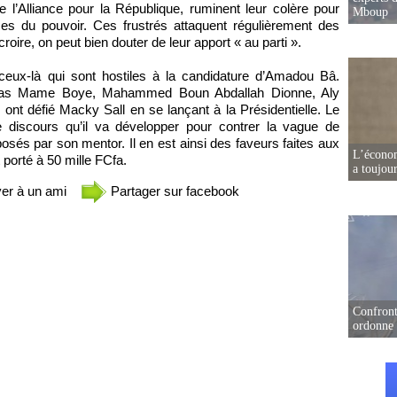
e l’Alliance pour la République, ruminent leur colère pour
Mboup
ces du pouvoir. Ces frustrés attaquent régulièrement des
roire, on peut bien douter de leur apport « au parti ».
eux-là qui sont hostiles à la candidature d’Amadou Bâ.
as Mame Boye, Mahammed Boun Abdallah Dionne, Aly
ont défié Macky Sall en se lançant à la Présidentielle. Le
 discours qu’il va développer pour contrer la vague de
sés par son mentor. Il en est ainsi des faveurs faites aux
L’écono
 porté à 50 mille FCfa.
a toujou
er à un ami
Partager sur facebook
Confront
ordonne 