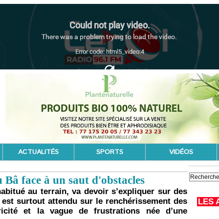
ACTUALITÉS
SPORTS
VIDÉOS
 Bâ face à un saut d'obstacles
bitué au terrain, va devoir s’expliquer sur des
l est surtout attendu sur le renchérissement des
LES 
ricité et la vague de frustrations née d’une